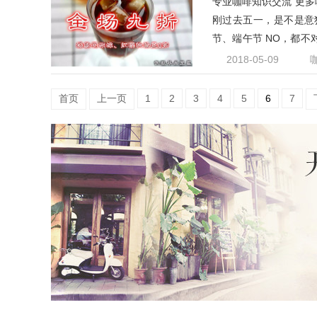
专业咖啡知识交流 更多咖啡
刚过去五一，是不是意犹
节、端午节 NO，都不对，
全场
2018-05-09
首页
上一页
1
2
3
4
5
6
7