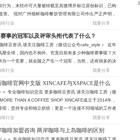
权行为，末经许可大量被转载至其微博并标注原创标识，已构
侵害。 现对广州领鲜咖啡餐饮管理有限公司作出严正声明，
立即删除微博20
咖啡行业
我要分享
 赛事的冠军以及评审头衔代表了什么？
啡豆资讯 请关注咖啡工房（微信公众号cafe_style ） 近年
风靡全球，国内也不例外。究竟目前有多少种咖啡赛事呢？大
举办一个竞赛，就会随之产生一个冠军，当然，还有很多的决
选手和评审，
咖啡行业
我要分享
啡官网中文版 XINCAFE与XSPACE是什么
《＝＝ 专业咖啡知识交流 更多咖啡豆资讯 请关注咖啡工房（微
 MORE THAN A COFFEE SHOP XINCAFE成立于2014年，
啡馆，坚持专业和独立烘焙；更是一个连接不同领域的工作者
作的平台，集合多
咖啡行业
我要分享
岸咖啡加盟咨询 两岸咖啡与上岛咖啡的区别
《＝＝ 专业咖啡知识交流 更多咖啡豆资讯 请关注咖啡工房