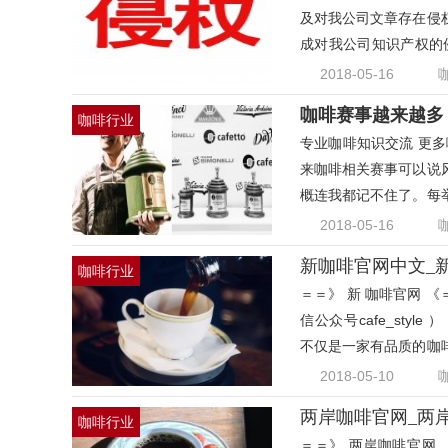
及对我公司文章存在侵
成对我公司知识产权的
要求
2018-05-16
咖啡赛事越来越多
咖啡行业
专业咖啡知识交流 更多咖
来咖啡相关赛事可以说
概连我都记不住了。每
赛
2018-05-16
新咖啡官网中文_新咖
咖啡行业
＝＝》 新 咖啡官网 
信公众号cafe_style ）
不仅是一家有品质的咖
沟通协
2018-05-10
两岸咖啡官网_两
咖啡行业
＝＝》 两岸咖啡官网 