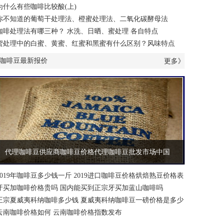
为什么有些咖啡比较酸(上)
你不知道的葡萄干处理法、橙蜜处理法、二氧化碳酵母法
咖啡处理法有哪三种？ 水洗、日晒、蜜处理 各自特点
蜜处理中的白蜜、黄蜜、红蜜和黑蜜有什么区别？风味特点
咖啡豆最新报价
更多》
代理咖啡豆供应商咖啡豆价格代理咖啡豆批发市场中国
2019年咖啡豆多少钱一斤 2019进口咖啡豆价格烘焙熟豆价格表
牙买加咖啡价格贵吗 国内能买到正宗牙买加蓝山咖啡吗
正宗夏威夷科纳咖啡多少钱 夏威夷科纳咖啡豆一磅价格是多少
云南咖啡价格如何 云南咖啡价格指数发布