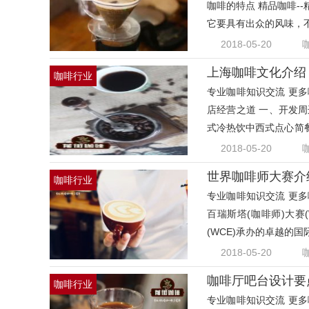
咖啡的特点 精品咖啡-
它要具有出众的风味，不
良
2018-05-20
上海咖啡文化介绍
咖啡行业
专业咖啡知识交流 更多咖
店经营之道 一、开发
式冷热饮中西式点心简
担
2018-05-20
世界咖啡师大赛介
咖啡行业
专业咖啡知识交流 更多咖
百瑞斯塔(咖啡师)大赛(Wor
(WCE)承办的卓越的
化。
2018-05-20
咖啡厅吧台设计要
咖啡行业
专业咖啡知识交流 更多咖