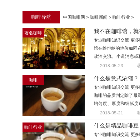
咖啡导航
中国咖啡网
>
咖啡新闻
>
咖啡行业
>
我不在咖啡馆，就
著名咖啡
专业咖啡知识交流 更多咖
馆
馆在维也纳的地位如同
政治交流、小道消息或
自己
2018-05-23
什么是意式浓缩？
咖啡
专业咖啡知识交流 更多咖
咖啡的品质判定除了最
均匀度、厚度和细腻度
方面
2018-05-21
什么是精品咖啡豆
咖啡行业
专业咖啡知识交流 更多咖