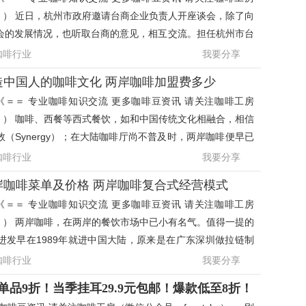
tyle ） 近日，杭州市政府邀请台商企业负责人开座谈会，除了向
会的发展情况，也听取台商的意见，相互交流。担任杭州市台
会会长、以两
咖啡行业
我要分享
造中国人的咖啡文化 两岸咖啡加盟费多少
《＝＝ 专业咖啡知识交流 更多咖啡豆资讯 请关注咖啡工房
tyle ） 咖啡、西餐等西式餐饮，如和中国传统文化相融合，相信
（Synergy）；在大陆咖啡厅尚不普及时，两岸咖啡便早已
大陆咖啡市场
咖啡行业
我要分享
岸咖啡菜单及价格 两岸咖啡复合式经营模式
《＝＝ 专业咖啡知识交流 更多咖啡豆资讯 请关注咖啡工房
tyle ） 两岸咖啡，在两岸的餐饮市场中已小有名气。值得一提的
进发早在1989年就进中国大陆，原来是在广东深圳做拉链制
十年后惊觉制造
咖啡行业
我要分享
品9折！当季挂耳29.9元包邮！爆款低至8折！