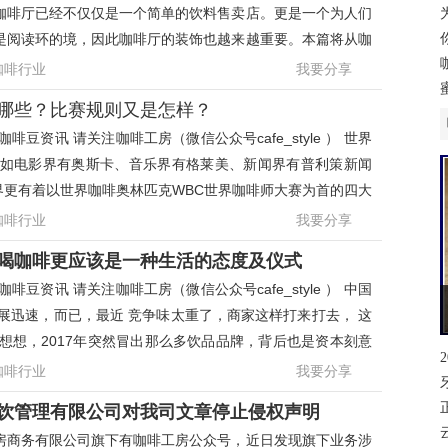
咖啡厅已经不仅仅是一个简单的饮料售卖店。更是一个为人们
是阅读环的境，因此咖啡厅的装饰也越来越重要。本篇将从咖
厅吧台设计类
咖啡行业
我要分享
哪些？比赛规则又是怎样？
啡豆资讯 请关注咖啡工房（微信公众号cafe_style ） 世界
正如电影界有奥斯卡、音乐界有格莱美、新闻界有普利策新闻
界更有着以世界咖啡奥林匹克WBC世界咖啡师大赛为首的四大
世界大赛世界
咖啡行业
我要分享
喝咖啡更应该是一种生活的态度及仪式
啡豆资讯 请关注咖啡工房（微信公众号cafe_style ） 中国
展迅速，而已，最近 竞争味太重了，商家这样打来打去， 这
想想，2017年突然冒出那么多饮品品牌，背后也是资本刻意
局了垂直饮品
咖啡行业
我要分享
饮管理有限公司对我司文章停止侵权声明
房商务有限公司旗下有咖啡工房公众号，近日发现旗下业务涉