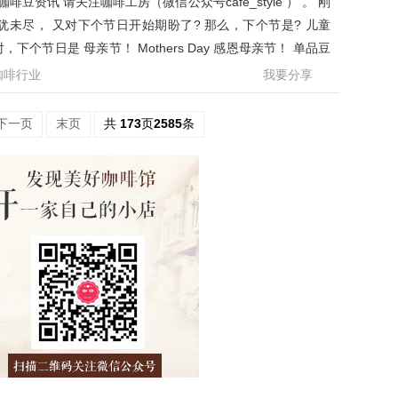
豆资讯 请关注咖啡工房（微信公众号cafe_style ） 。 刚
未尽， 又对下个节日开始期盼了? 那么，下个节是? 儿童
下个节日是 母亲节！ Mothers Day 感恩母亲节！ 单品豆
九折！ 前街
咖啡行业
我要分享
下一页
末页
共
173
页
2585
条