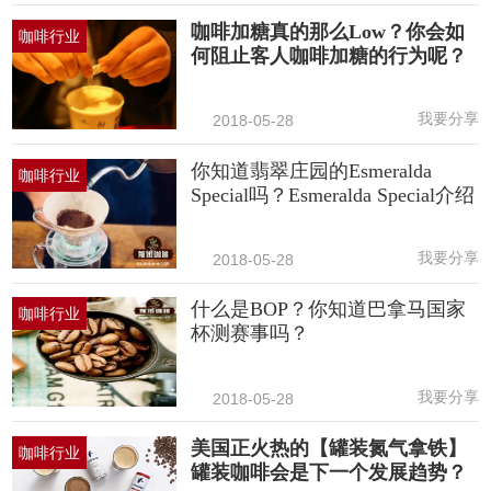
咖啡加糖真的那么Low？你会如
咖啡行业
何阻止客人咖啡加糖的行为呢？
我要分享
2018-05-28
你知道翡翠庄园的Esmeralda
咖啡行业
Special吗？Esmeralda Special介绍
我要分享
2018-05-28
什么是BOP？你知道巴拿马国家
咖啡行业
杯测赛事吗？
我要分享
2018-05-28
美国正火热的【罐装氮气拿铁】
咖啡行业
罐装咖啡会是下一个发展趋势？