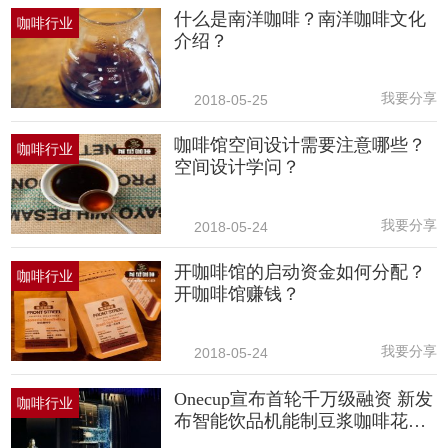
什么是南洋咖啡？南洋咖啡文化
咖啡行业
介绍？
我要分享
2018-05-25
咖啡馆空间设计需要注意哪些？
咖啡行业
空间设计学问？
我要分享
2018-05-24
开咖啡馆的启动资金如何分配？
咖啡行业
开咖啡馆赚钱？
我要分享
2018-05-24
Onecup宣布首轮千万级融资 新发
咖啡行业
布智能饮品机能制豆浆咖啡花草
茶