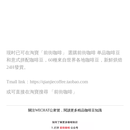
现时已可在淘寶「前街咖啡」 選購前街咖啡 单品咖啡豆
和意式拼配咖啡豆，60種來自世界各地咖啡豆，新鮮烘焙
24H發貨。
Tmall link：https://qianjiecoffee.taobao.com
或可直接在淘寶搜尋 「前街咖啡」
關注WECHAT公衆號，閱讀更多精品咖啡豆知識