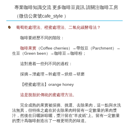
專業咖啡知識交流 更多咖啡豆資訊 請關注咖啡工房
（微信公衆號cafe_style ）
葡萄乾處理法、橙蜜處理法、二氧化碳酵母法？
咖啡要經歷不同的階段：
咖啡果實
（Coffee cherries）→帶殼豆（Parchment）→
生豆（Green been）→咖啡豆→咖啡粉；
這對應着一些列不同的過程：
採摘→溼處理→幹處理→烘焙→研磨
【橙蜜處理法】orange honey
這是脫胎於傳統的蜜處理方法。
完全成熟的果實被採摘、挑選、去除果肉，這一點與水洗
法無異，但特殊之處在於去除果肉時留有一定數量的果肉漿
汁，然後在日曬牀晾曬，漿汁留在“羊皮紙”上。留有一定數量
的漿汁爲咖啡創造出了一種更明亮的味道。