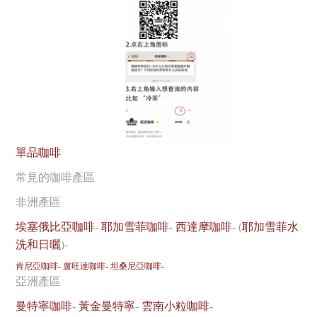
單品咖啡
常見的咖啡產區
非洲產區
埃塞俄比亞咖啡
-
耶加雪菲咖啡
-
西達摩咖啡
- (
耶加雪菲水
洗和日曬
)-
肯尼亞咖啡
-
盧旺達咖啡
-
坦桑尼亞咖啡
-
亞洲產區
曼特寧咖啡
-
黃金曼特寧
-
雲南小粒咖啡
-