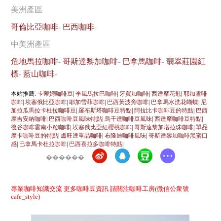
美洲產區
哥倫比亞咖啡
-
巴西咖啡
-
中美洲產區
危地馬拉咖啡
-
哥斯達黎加咖啡
-
巴拿馬咖啡
-
翡翠莊園紅
標
-
藍山咖啡
-
本站推薦:
卡蒂姆咖啡豆
|
季風馬拉巴咖啡
|
牙買加咖啡
|
西達摩花魁
|
耶加雪啡
咖啡
|
埃塞俄比亞咖啡
|
耶加雪菲咖啡
|
巴西黃波旁咖啡
|
巴拿馬水洗花蝴蝶
|
尼
加拉瓜馬拉卡杜拉咖啡豆
|
羅布斯塔咖啡豆特點
|
阿拉比卡咖啡豆的特點
|
巴西
摩吉安納咖啡
|
巴西咖啡豆風味特點
|
烏干達咖啡豆風味
|
西達摩咖啡豆特點
|
後谷咖啡雲南小粒咖啡
|
埃塞俄比亞紅櫻桃咖啡
|
哥斯達黎加塔拉珠咖啡
|
單品
摩卡咖啡豆的特點
|
盧旺達單品咖啡
|
布隆迪咖啡風味
|
哥斯達黎加咖啡黑蜜口
感
|
巴拿馬卡杜拉咖啡
|
巴西喜拉多咖啡特點
|
������
專業咖啡知識交流 更多咖啡豆資訊 請關注咖啡工房(微信公衆號
cafe_style)