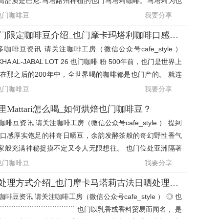
高品质是巴尼.马塔路州种植的也门马塔莉咖啡。马塔莉为也
名同时也是高
也门咖啡豆
我要分享
蓝瓶子咖啡稀有也门限定咖啡豆介绍_也门摩卡玛塔利咖啡口感表现
咖啡豆资讯 请关注咖啡工房（微信公众号cafe_style ）
OKHA AL-JABAL LOT 26 也门咖啡 粉 500年前，也门是世界上
在那之后的200年中，全世界喝的咖啡都是也门产的。 就连
西亚和巴西等国家的
也门咖啡豆
我要分享
Mattari怎么喝_如何烘焙也门咖啡豆？
啡豆资讯 请关注咖啡工房（微信公众号cafe_style ） 提到
到口感厚实饱足的神奇日晒豆，余韵发酵茶般的奇幻野性香气
家般充满神秘捉摸不定又令人无限想往。 也门位处亚洲隔著
和东非的埃塞
也门咖啡豆
我要分享
也门咖啡豆的主要处理方式介绍_也门摩卡马塔莉古法日晒处理咖啡
豆资讯 请关注咖啡工房（微信公众号cafe_style ） ◎ 也
﹉﹉﹉﹉﹉﹉﹉﹉﹉﹉﹉﹉ 也门以乳香或香料贸易而闻名， 是