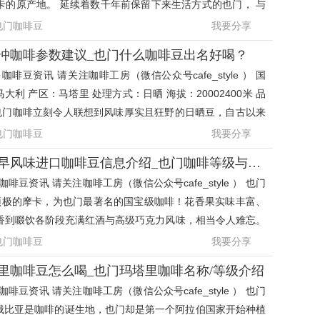
卡的原产地。 延续着数千年前保留下来生活方式的也门， 与
门一海之隔
也门咖啡豆
我要分享
冲咖啡参数建议_也门什么咖啡豆出名好喝？
啡豆资讯 请关注咖啡工房（微信公众号cafe_style ） 国
马大利 产区：马塔里 处理方式：日晒 海拔：20002400米 品
要讲到也门咖啡立刻令人联想到风味厚实且狂野的日晒豆，自古以来
的咖啡农 一
也门咖啡豆
我要分享
也门摩卡马塔莉古早风味进口咖啡豆信息介绍_也门咖啡等级与品种
啡豆资讯 请关注咖啡工房（微信公众号cafe_style ） 也门
是顶极的摩卡，为也门最著名的国宝级咖啡！花香果实味丰富、
香到啜饮各阶段充满红酒与高级巧克力风味，相当令人难忘。
门栽种咖啡的
也门咖啡豆
我要分享
里咖啡豆怎么喝_也门玛塔里咖啡名称/等级介绍
啡豆资讯 请关注咖啡工房（微信公众号cafe_style ） 也门
塞俄比亚是咖啡的诞生地，也门却是第一个阿拉伯国家开始种植