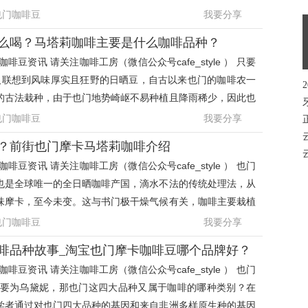
啡家族的一员
也门咖啡豆
我要分享
么喝？马塔莉咖啡主要是什么咖啡品种？
啡豆资讯 请关注咖啡工房（微信公众号cafe_style ） 只要
令人联想到风味厚实且狂野的日晒豆，自古以来也门的咖啡农一
的古法栽种，由于也门地势崎岖不易种植且降雨稀少，因此也
的咖啡农多挑
也门咖啡豆
我要分享
？前街也门摩卡马塔莉咖啡介绍
啡豆资讯 请关注咖啡工房（微信公众号cafe_style ） 也门
也是全球唯一的全日晒咖啡产国，滴水不法的传统处理法，从
味摩卡，至今未变。这与书门极干燥气候有关，咖啡主要栽植
中部高地，年
也门咖啡豆
我要分享
啡品种故事_淘宝也门摩卡咖啡豆哪个品牌好？
啡豆资讯 请关注咖啡工房（微信公众号cafe_style ） 也门
主要为乌黛妮，那也门这四大品种又属于咖啡的哪种类别？在
学者通过对也门四大品种的基因和来自非洲多样原生种的基因