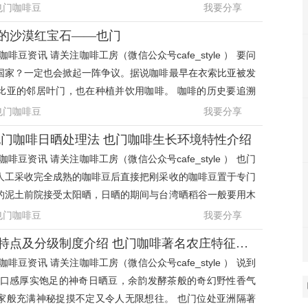
也门咖啡豆
我要分享
的沙漠红宝石——也门
啡豆资讯 请关注咖啡工房（微信公众号cafe_style ） 要问
国家？一定也会掀起一阵争议。据说咖啡最早在衣索比亚被发
比亚的邻居叶门，也在种植并饮用咖啡。 咖啡的历史要追溯
个世纪以前，
也门咖啡豆
我要分享
也门咖啡日晒处理法 也门咖啡生长环境特性介绍
啡豆资讯 请关注咖啡工房（微信公众号cafe_style ） 也门
人工采收完全成熟的咖啡豆后直接把刚采收的咖啡豆置于专门
的泥土前院接受太阳晒，日晒的期间与台湾晒稻谷一般要用木
翻动以保持每
也门咖啡豆
我要分享
也门咖啡产区地域特点及分级制度介绍 也门咖啡著名农庄特征介绍
啡豆资讯 请关注咖啡工房（微信公众号cafe_style ） 说到
到口感厚实饱足的神奇日晒豆，余韵发酵茶般的奇幻野性香气
家般充满神秘捉摸不定又令人无限想往。 也门位处亚洲隔著