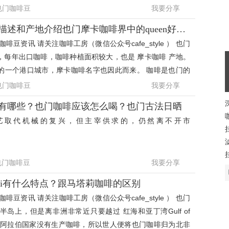
和东非的埃塞
也门咖啡豆
我要分享
也门摩卡咖啡风味描述和产地介绍也门摩卡咖啡界中的queen好喝吗
啡豆资讯 请关注咖啡工房（微信公众号cafe_style ） 也门
，每年出口咖啡，咖啡种植面积较大，也是 摩卡咖啡 产地。
的一个港口城市，摩卡咖啡名字也因此而来。 咖啡是也门的
出口产品之一
也门咖啡豆
我要分享
有哪些？也门咖啡应该怎么喝？也门古法日晒
艺取代机械的复兴，但主宰供求的，仍然离不开市
也门咖啡豆
我要分享
mi有什么特点？跟马塔莉咖啡的区别
啡豆资讯 请关注咖啡工房（微信公众号cafe_style ） 也门
岛上，但是离非洲非常近只要越过 红海和亚丁湾Gulf of
其他阿拉伯国家没有生产咖啡，所以世人便将也门咖啡归为北非