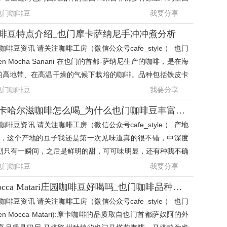
，成功找到了
也门咖啡豆
我要分享
啡豆特点介绍_也门摩卡萨纳尼手冲冲煮分析
啡豆资讯 请关注咖啡工房（微信公众号cafe_style ） 也门
men Mocha Sanani 在也门的首都-萨纳尼生产的咖啡，是在海
0m左右的高地带、在高温干燥的气候下栽培的咖啡。品种包括铁皮卡
旁，也门的咖
也门咖啡豆
我要分享
野家伙巴尼也门摩卡哈尔滋咖啡怎么喝_为什么也门咖啡豆丰富风味
啡豆资讯 请关注咖啡工房（微信公众号cafe_style ） 产地
尼，这个产地的豆子我还是第一次见味道真的很不错，中深度
烈只有一瞬间，之后是鲜明的甜，可可味明显，还有种我不确
的某种水果的
也门咖啡豆
我要分享
也门摩卡马塔莉Mocca Matari庄园咖啡豆好喝吗_也门咖啡品种介绍
啡豆资讯 请关注咖啡工房（微信公众号cafe_style ） 也门
en Mocca Matari):摩卡咖啡的品质取自也门首都萨奴阿的外