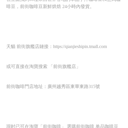
啡豆，前街咖啡豆新鮮烘焙 24小時內發貨。
天貓 前街旗艦店鏈接：https://qianjieshipin.tmall.com
或可直接在淘寶搜索 「前街旗艦店」
前街咖啡門店地址：廣州越秀區東華東路315號
现时已可在淘寶「前街咖啡」 選購前街咖啡 单品咖啡豆