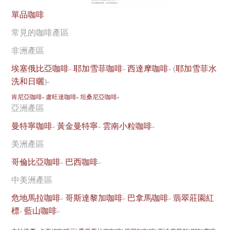
單品咖啡
常見的咖啡產區
非洲產區
埃塞俄比亞咖啡
-
耶加雪菲咖啡
-
西達摩咖啡
- (
耶加雪菲水
洗和日曬
)-
肯尼亞咖啡
-
盧旺達咖啡
-
坦桑尼亞咖啡
-
亞洲產區
曼特寧咖啡
-
黃金曼特寧
-
雲南小粒咖啡
-
美洲產區
哥倫比亞咖啡
-
巴西咖啡
-
中美洲產區
危地馬拉咖啡
-
哥斯達黎加咖啡
-
巴拿馬咖啡
-
翡翠莊園紅
標
-
藍山咖啡
-