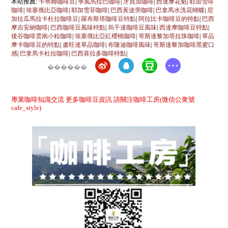
本站推薦:
卡蒂姆咖啡豆
|
季風馬拉巴咖啡
|
牙買加咖啡
|
西達摩花魁
|
耶加雪啡
咖啡
|
埃塞俄比亞咖啡
|
耶加雪菲咖啡
|
巴西黃波旁咖啡
|
巴拿馬水洗花蝴蝶
|
尼
加拉瓜馬拉卡杜拉咖啡豆
|
羅布斯塔咖啡豆特點
|
阿拉比卡咖啡豆的特點
|
巴西
摩吉安納咖啡
|
巴西咖啡豆風味特點
|
烏干達咖啡豆風味
|
西達摩咖啡豆特點
|
後谷咖啡雲南小粒咖啡
|
埃塞俄比亞紅櫻桃咖啡
|
哥斯達黎加塔拉珠咖啡
|
單品
摩卡咖啡豆的特點
|
盧旺達單品咖啡
|
布隆迪咖啡風味
|
哥斯達黎加咖啡黑蜜口
感
|
巴拿馬卡杜拉咖啡
|
巴西喜拉多咖啡特點
|
������
專業咖啡知識交流 更多咖啡豆資訊 請關注咖啡工房(微信公衆號
cafe_style)