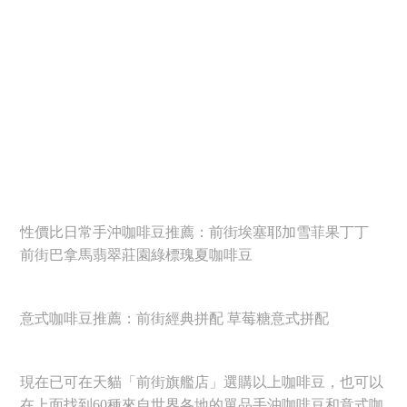
性價比日常手沖咖啡豆推薦：前街埃塞耶加雪菲果丁丁
前街巴拿馬翡翠莊園綠標瑰夏咖啡豆
意式咖啡豆推薦：前街經典拼配 草莓糖意式拼配
現在已可在天貓「前街旗艦店」選購以上咖啡豆，也可以
在上面找到60種來自世界各地的單品手沖咖啡豆和意式咖