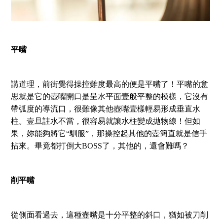
平嘴
講道理，前街覺得操控難度最高的便是平嘴了！平嘴的意
思就是它的壺嘴開口是呈水平面壹般平整的模樣，它沒有
帶弧度的導流口，很難像其他壺嘴壹樣輕易形成垂直水
柱。壹旦註水不當，很容易就讓水柱變成拋物線！但如
果，妳能夠將它“馴服”，那操控起其他的壺簡直就是信手
拈來。畢竟都打倒大BOSS了，其他的，還會難嗎？
削平嘴
從側面看過去，這種壺嘴是十分平整的斜口，猶如被刀削