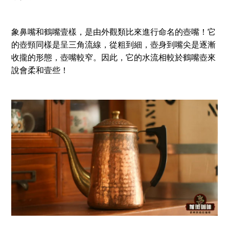
象鼻嘴和鶴嘴壹樣，是由外觀類比來進行命名的壺嘴！它
的壺頸同樣是呈三角流線，從粗到細，壺身到嘴尖是逐漸
收攏的形態，壺嘴較窄。因此，它的水流相較於鶴嘴壺來
說會柔和壹些！