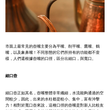
市面上最常見的壺嘴主要分為平嘴、削平嘴、鷹嘴、鶴
嘴，以及象鼻嘴！不同形態的它們所持有的功能都不壹
樣，人們還根據壺嘴的口徑，區分出細口，與寬口。
細口壺
細口壺正如其名，壺嘴整體非常纖細，水流能夠通過的空
間較少，因此，出來的水柱都是較小、集中，富有沖擊
力！相對於寬口壺來說，這種口徑的壺嘴是對新人比較友