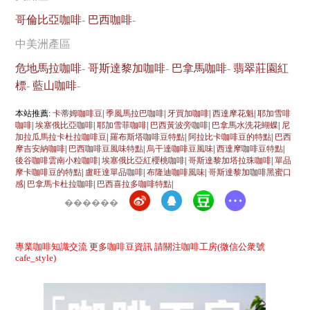
哥倫比亞咖啡
-
巴西咖啡
-
中美洲產區
危地馬拉咖啡
-
哥斯達黎加咖啡
-
巴拿馬咖啡
-
翡翠莊園紅
標
-
藍山咖啡
-
本站推薦:
卡蒂姆咖啡豆
|
季風馬拉巴咖啡
|
牙買加咖啡
|
西達摩花魁
|
耶加雪啡
咖啡
|
埃塞俄比亞咖啡
|
耶加雪菲咖啡
|
巴西黃波旁咖啡
|
巴拿馬水洗花蝴蝶
|
尼
加拉瓜馬拉卡杜拉咖啡豆
|
羅布斯塔咖啡豆特點
|
阿拉比卡咖啡豆的特點
|
巴西
摩吉安納咖啡
|
巴西咖啡豆風味特點
|
烏干達咖啡豆風味
|
西達摩咖啡豆特點
|
後谷咖啡雲南小粒咖啡
|
埃塞俄比亞紅櫻桃咖啡
|
哥斯達黎加塔拉珠咖啡
|
單品
摩卡咖啡豆的特點
|
盧旺達單品咖啡
|
布隆迪咖啡風味
|
哥斯達黎加咖啡黑蜜口
感
|
巴拿馬卡杜拉咖啡
|
巴西喜拉多咖啡特點
|
������
專業咖啡知識交流 更多咖啡豆資訊 請關注咖啡工房(微信公衆號
cafe_style)