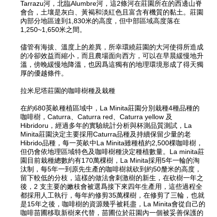
Tarrazu河，北臨Alumbre河，這2條河在莊園所在的西邊山脊
會合，土壤是灰白、黃褐和淡紅色且富含有機質的黏土。莊園
內部分地區達到1,830米的高度，但中部區域高度落在
1,250~1,650米之間。
儘管有海拔、溫度上的差異，所幸環繞莊園的大河使得所造成
的冷卻效益而縮小，而且農場面向西方，可以在早晨緩慢地升
溫，傍晚緩慢地降溫，也因爲這獨有的地理環境形成了得天獨
厚的優越條件。
拉米尼塔莊園的咖啡樹種及栽種
在約680英畝種植區域中，La Minita莊園分別栽種4種品種的
咖啡樹，Caturra、Caturra red、Caturra yellow 及
Hibridoru，經過多年的實驗統計分析與杯測品質測試，La
Minita莊園決定主要採用Caturra品種及持續保留少量的老
Hibrido品種，每一英畝中La Minita雖種植約2,500棵咖啡樹，
但仍會依地理區域特色及咖啡樹種決定種植數量。La minita莊
園目前栽種總數約有170萬棵樹，La Minita採用5年一輪的淘
汰制，每5年一到原先生產的咖啡樹就砍到約50釐米的高度，
留下較低的分枝，這樣的做法會刺激樹的新生，在砍樹一年之
後，2 支主要的嫩枝會被選爲接下來四年生產用，這些過程全
都採用人工執行，每年約修剪35萬棵樹，在修剪了三輪，也就
是15年之後，咖啡樹的資源幾乎被耗盡，La Minita會從自己的
咖啡苗圃移取新樹來代替，苗圃位於莊園內一個被妥善保護的