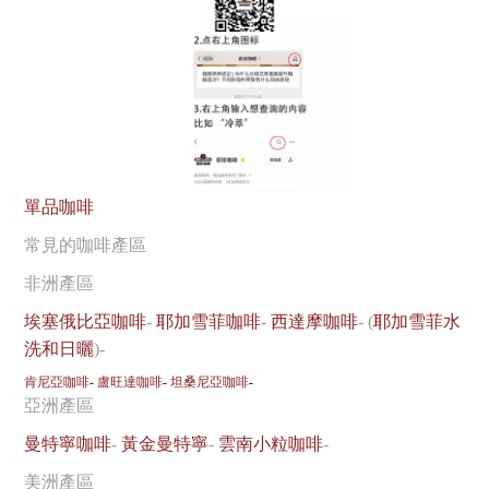
單品咖啡
常見的咖啡產區
非洲產區
埃塞俄比亞咖啡
-
耶加雪菲咖啡
-
西達摩咖啡
- (
耶加雪菲水
洗和日曬
)-
肯尼亞咖啡
-
盧旺達咖啡
-
坦桑尼亞咖啡
-
亞洲產區
曼特寧咖啡
-
黃金曼特寧
-
雲南小粒咖啡
-
美洲產區