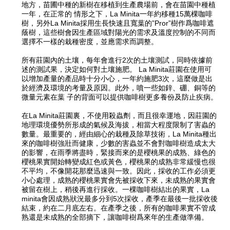
地方，苗圃中種的新樹在移植到生產農場前，會在苗園中種植
一年，在正常的 情形之下，La Minita一年約移種15萬棵咖啡
樹，另外La Minita採用生長快速且寬葉的”Pror”樹作爲咖啡遮
蔭樹，這些樹會因生產區域對陽光的需求及溫度控制的不同而
選擇不一樣的栽種密度，並應需求而調整。
所有莊園內的土壤，每年會進行2次的土壤測試，同時依據前
述的測試果，決定如何對土壤施肥。 La Minita莊園在使用可
以增加產量的產品時十分小心，一年約施肥3次，這麼做是出
於經濟及環境的考量及原因。此外，噴一些如鋅、硼、銅等的
微量元素在葉 子的背面可以提供咖啡樹更多養份及防止疾病。
在La Minita莊園裏，不使用殺蟲劑，而且很幸運地，因莊園的
地理環境優勢所形成的氣候及海拔，相當大程度限制了害蟲的
數量。最重要的，經由細心的栽種及除草技術，La Minita種出
來的咖啡樹強壯而健康，少數的害蟲並不會對咖啡樹造成太大
的影響，在雨季將盡時，緊接而來的是櫻桃果的成熟、綠色的
櫻桃果實開始轉變成紅色或黃色，櫻桃果的成熟非常緩慢也很
不平均，不像開花那麼迅速與一致。因此，採收的工作必須更
小心處理，成熟的櫻桃果實會先被採收下來，未成熟的果實會
被留在樹上，稍後再進行採收。一棵咖啡樹結出的果實，La
minita會因成熟狀況最多分到5次採收，產季在最後一批採收後
結束，約在二月底左右。在產季之後，所有的咖啡果實不管成
熟還是未成熟的全部摘下，讓咖啡樹爲來年的生產做準備。