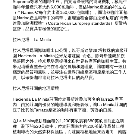
Supremo等級的咖啡生豆，由於這些嚴格的篩選機制，模範生
咖啡年量產只有大約6,000包咖啡，僅佔Narino產區的4%左右
（全Nanino省每年約出產150,000 包咖啡），而這些咖啡豆都
是Narino產區精華中的精華，處理過程全都由拉米尼塔的“哥斯
達黎加歐洲標準”（Costa Rican Europrep standards）所嚴格
監督，品質具有極佳的穩定性。
拉米尼塔 La Minita
拉米尼塔爲國際咖啡出口公司，以哥斯達黎加 塔拉珠的旗艦莊
園 Hacienda La Minita拉米尼塔莊園 命名。除哥斯達黎加旗
艦莊園之外，拉米尼塔還提供來自世界各產區的咖啡生豆。拉
米尼塔垂直整合他們在各地的農場和處理廠，讓咖啡有一致且
穩定的品質和風味，並專注在世界頂級產區和原產地的工作人
員，以確保咖啡達到拉米尼塔出口的高品質。
拉米尼塔莊園的地理環境
Hacienda La Minita莊園位於哥斯達黎加著名的Tarrazu產區
內，由於莊園內優良的地理環境和微氣候，讓La Minita莊園的
豆子比其他Tarrazu產區的咖啡有更平衡、芳香的口感。
在La Minita總耕種面積的1,200英畝裏有680英畝目前正在耕
種，剩下的520英畝中，位於莊園南方的200英畝作爲禁止種
植咖啡樹的天然森林保護區，而莊園種植地呈東西走向，南臨