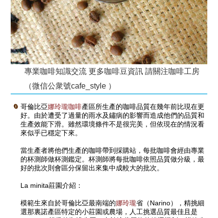
專業咖啡知識交流 更多咖啡豆資訊 請關注咖啡工房
（微信公衆號cafe_style ）
哥倫比亞
娜玲瓏咖啡
產區
所生產的咖啡品質在幾年前比現在更
好。由於遭受了過量的雨水及鏽病的影響而造成他們的品質和
生產效能下滑。雖然環境條件不是很完美，但依現在的情況看
來似乎已穩定下來。
當生產者將他們生產的咖啡帶到採購站，每批咖啡會經由專業
的杯測師做杯測鑑定。杯測師將每批咖啡依照品質做分級，最
好的批次則會區分保留出來集中成較大的批次。
La minita莊園介紹：
模範生來自於哥倫比亞最南端的
娜玲瓏
省（Narino），精挑細
選那裏諾產區特定的小莊園或農場，人工挑選品質最佳且是