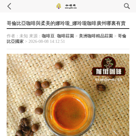
哥倫比亞咖啡與柔美的娜玲瓏_娜玲瓏咖啡廣州哪裏有賣
作者：未知
來源：
咖啡豆
:
咖啡莊園
>
美洲咖啡精品莊園
>
哥倫
比亞國家
>
2026-08-08 14:12:51