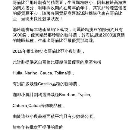
哥倫比亞那玲瓏省的精選豆，生豆顆粒較小，因栽種於高海拔
的南方省分，咖啡採收期約在每年的年中。其實那玲瓏這個省
的優質豆不少，隨著各國貿易商逐漸派駐採購代表在哥倫比
亞，呈現出良性競爭狀況！
那玲瓏省每年總產量約15萬袋，而屬於精挑豆的部份約只有
6000袋，優異精品那玲瓏的咖啡農，於海拔超過2000邁克爾
的地區栽種，生產出哥倫比亞最優質那玲瓏。
2015年推出微批次哥倫比亞小農計劃，
此計劃提供來自哥倫比亞幾個最優異的產區包括
Huila, Narino, Cauca, Tolima等，
有別許多栽種Castillo品種的咖啡農，
咖啡小農計劃均選擇栽種Bourbon, Typica,
Caturra,Catuai等傳統品種，
由於這些小農栽種面積平均只有少數幾公頃，
故每年各批次可提供的量約