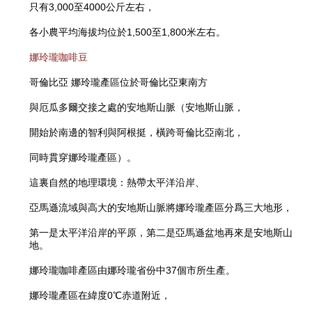
只有3,000至4000公斤左右，
各小農平均海拔均位於1,500至1,800米左右。
娜玲瓏咖啡豆
哥倫比亞 娜玲瓏產區位於哥倫比亞東南方
與厄瓜多爾交接之處的安地斯山脈（安地斯山脈，
開始於南邊的智利與阿根挺，橫跨哥倫比亞南北，
同時貫穿娜玲瓏產區）。
這裏自然的地理環境：熱帶太平洋沿岸、
亞馬遜流域與高大的安地斯山脈將娜玲瓏產區分爲三大地形，
第一是太平洋沿岸的平原，第二是亞馬遜盆地再來是安地斯山
地。
娜玲瓏咖啡產區由娜玲瓏省份中37個市所生產。
娜玲瓏產區在緯度0℃赤道附近，