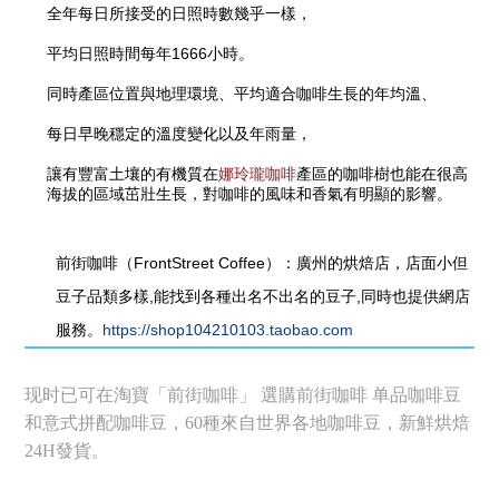
全年每日所接受的日照時數幾乎一樣，
平均日照時間每年1666小時。
同時產區位置與地理環境、平均適合咖啡生長的年均溫、
每日早晚穩定的溫度變化以及年雨量，
讓有豐富土壤的有機質在
娜玲瓏咖啡
產區的咖啡樹也能在很高
海拔的區域茁壯生長，對咖啡的風味和香氣有明顯的影響。
前街咖啡（FrontStreet Coffee）：廣州的烘焙店，店面小但
豆子品類多樣,能找到各種出名不出名的豆子,同時也提供網店
服務。
https://shop104210103.taobao.com
现时已可在淘寶「前街咖啡」 選購前街咖啡 单品咖啡豆
和意式拼配咖啡豆，60種來自世界各地咖啡豆，新鮮烘焙
24H發貨。