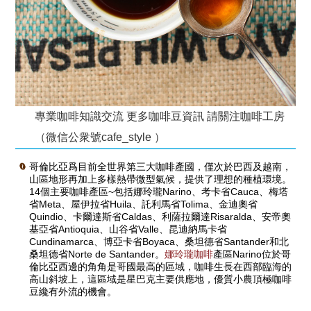
專業咖啡知識交流 更多咖啡豆資訊 請關注咖啡工房
（微信公衆號cafe_style ）
哥倫比亞爲目前全世界第三大咖啡產國，僅次於巴西及越南，
山區地形再加上多樣熱帶微型氣候，提供了理想的種植環境。
14個主要咖啡產區~包括娜玲瓏Narino、考卡省Cauca、梅塔
省Meta、屋伊拉省Huila、託利馬省Tolima、金迪奧省
Quindio、卡爾達斯省Caldas、利薩拉爾達Risaralda、安帝奧
基亞省Antioquia、山谷省Valle、昆迪納馬卡省
Cundinamarca、博亞卡省Boyaca、桑坦德省Santander和北
桑坦德省Norte de Santander。
娜玲瓏咖啡
產區Narino位於哥
倫比亞西邊的角角是哥國最高的區域，咖啡生長在西部臨海的
高山斜坡上，這區域是星巴克主要供應地，優質小農頂極咖啡
豆纔有外流的機會。