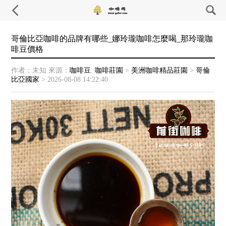
哥倫比亞咖啡的品牌有哪些_娜玲瓏咖啡怎麼喝_那玲瓏咖
啡豆價格
作者：未知
來源：
咖啡豆
:
咖啡莊園
>
美洲咖啡精品莊園
>
哥倫
比亞國家
>
2026-08-08 14:22:40