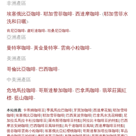
非洲產區
埃塞俄比亞咖啡
-
耶加雪菲咖啡
-
西達摩咖啡
- (
耶加雪菲水
洗和日曬
)-
肯尼亞咖啡
-
盧旺達咖啡
-
坦桑尼亞咖啡
-
亞洲產區
曼特寧咖啡
-
黃金曼特寧
-
雲南小粒咖啡
-
美洲產區
哥倫比亞咖啡
-
巴西咖啡
-
中美洲產區
危地馬拉咖啡
-
哥斯達黎加咖啡
-
巴拿馬咖啡
-
翡翠莊園紅
標
-
藍山咖啡
-
本站推薦:
卡蒂姆咖啡豆
|
季風馬拉巴咖啡
|
牙買加咖啡
|
西達摩花魁
|
耶加雪啡
咖啡
|
埃塞俄比亞咖啡
|
耶加雪菲咖啡
|
巴西黃波旁咖啡
|
巴拿馬水洗花蝴蝶
|
尼
加拉瓜馬拉卡杜拉咖啡豆
|
羅布斯塔咖啡豆特點
|
阿拉比卡咖啡豆的特點
|
巴西
摩吉安納咖啡
|
巴西咖啡豆風味特點
|
烏干達咖啡豆風味
|
西達摩咖啡豆特點
|
後谷咖啡雲南小粒咖啡
|
埃塞俄比亞紅櫻桃咖啡
|
哥斯達黎加塔拉珠咖啡
|
單品
摩卡咖啡豆的特點
|
盧旺達單品咖啡
|
布隆迪咖啡風味
|
哥斯達黎加咖啡黑蜜口