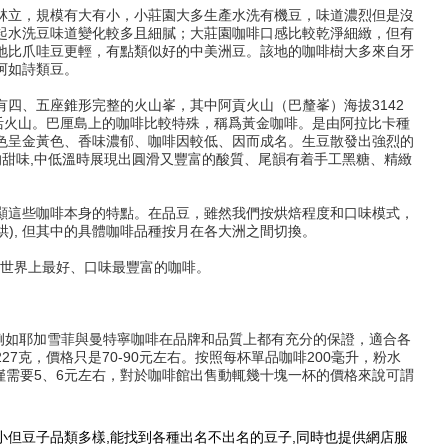
林立，規模有大有小，小莊園大多生產水洗有機豆，味道濃烈但是沒
起水洗豆味道變化較多且細膩；大莊園咖啡口感比較乾淨細緻，但有
地比爪哇豆更輕，有點類似好的中美洲豆。該地的咖啡樹大多來自牙
阿如詩類豆。
四、五座錐形完整的火山峯，其中阿貢火山（巴釐峯）海拔3142
活火山。巴厘島上的咖啡比較特殊，稱爲黃金咖啡。是由阿拉比卡種
色呈金黃色、香味濃郁、咖啡因較低、因而成名。生豆散發出強烈的
的甜味,中低溫時展現出圓滑又豐富的酸質、尾韻有着手工黑糖、精緻
顯這些咖啡本身的特點。在品豆，雖然我們按烘焙程度和口味模式，
ld(中深烘), 但其中的具體咖啡品種按月在各大洲之間切換。
讓你嚐遍世界上最好、口味最豐富的咖啡。
例如耶加雪菲與曼特寧咖啡在品牌和品質上都有充分的保證，適合各
7克，價格只是70-90元左右。按照每杯單品咖啡200毫升，粉水
啡僅需要5、6元左右，對於咖啡館出售動輒幾十塊一杯的價格來說可謂
焙店，店面小但豆子品類多樣,能找到各種出名不出名的豆子,同時也提供網店服