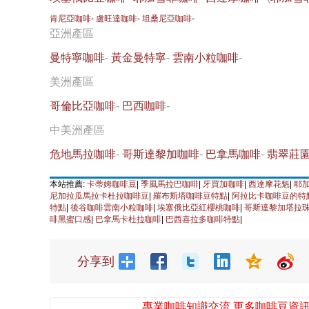
肯尼亞咖啡
-
盧旺達咖啡
-
坦桑尼亞咖啡
-
亞洲產區
曼特寧咖啡
-
黃金曼特寧
-
雲南小粒咖啡
-
美洲產區
哥倫比亞咖啡
-
巴西咖啡
-
中美洲產區
危地馬拉咖啡
-
哥斯達黎加咖啡
-
巴拿馬咖啡
-
翡翠莊
本站推薦:
卡蒂姆咖啡豆
|
季風馬拉巴咖啡
|
牙買加咖啡
|
西達摩花魁
|
耶
尼加拉瓜馬拉卡杜拉咖啡豆
|
羅布斯塔咖啡豆特點
|
阿拉比卡咖啡豆的特
特點
|
後谷咖啡雲南小粒咖啡
|
埃塞俄比亞紅櫻桃咖啡
|
哥斯達黎加塔拉
啡黑蜜口感
|
巴拿馬卡杜拉咖啡
|
巴西喜拉多咖啡特點
|
分享到
專業咖啡知識交流 更多咖啡豆資訊 請關