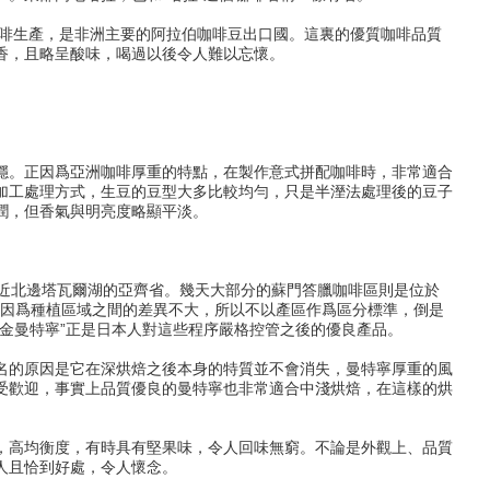
咖啡生產，是非洲主要的阿拉伯咖啡豆出口國。這裏的優質咖啡品質
香，且略呈酸味，喝過以後令人難以忘懷。
穩。正因爲亞洲咖啡厚重的特點，在製作意式拼配咖啡時，非常適合
加工處理方式，生豆的豆型大多比較均勻，只是半溼法處理後的豆子
潤，但香氣與明亮度略顯平淡。
靠近北邊塔瓦爾湖的亞齊省。幾天大部分的蘇門答臘咖啡區則是位於
咖啡因爲種植區域之間的差異不大，所以不以產區作爲區分標準，倒是
金曼特寧”正是日本人對這些程序嚴格控管之後的優良產品。
名的原因是它在深烘焙之後本身的特質並不會消失，曼特寧厚重的風
受歡迎，事實上品質優良的曼特寧也非常適合中淺烘焙，在這樣的烘
，高均衡度，有時具有堅果味，令人回味無窮。不論是外觀上、品質
人且恰到好處，令人懷念。