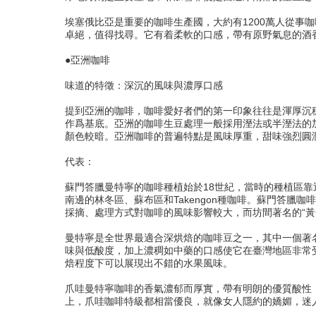
埃塞俄比亞是重要的咖啡生產國，大約有1200萬人從事
卓絕，值得找尋。它有着柔軟的口感，帶有原野氣息的酒
●亞洲咖啡
味道的特徵：深沉的風味與濃厚口感
提到亞洲的咖啡，咖啡愛好者們的第一印象往往是渾厚沉
作爲基底。亞洲的咖啡生豆處理一般採用溼法或半溼法的
顏色較暗。亞洲咖啡的普遍特點是風味厚重，甜味強烈圓
代表：
蘇門答臘曼特寧的咖啡種植始於18世紀，當時的種植區
南邊的林冬區、蘇布區和Takengon種咖啡。蘇門答臘
採摘、處理方式對咖啡的風味影響較大，而坊間著名的“黃
曼特寧是全世界最適合深烘焙的咖啡豆之一，其中一個著
味與低酸度，加上濃稠如中藥的口感使它在臺灣地區非常
焙程度下可以展現出不錯的水果風味。
爪哇曼特寧咖啡的香氣濃郁而厚實，帶有明朗的優質酸性
上，爪哇咖啡特級都相當優良，就像女人隱約的嬌媚，迷