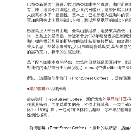
巴布亞新幾內亞算是印度尼西亞咖啡中的異數。咖啡莊園
有土味，這些小莊園也生產少量的日曬豆，這些日曬豆比
人嫌其卻少了一點個性。基本上，巴布新幾內亞咖啡的質
買加的阿拉比卡豆的鐵比卡種，雜以坦桑尼亞的鐵比卡的
巴厘島上大部分爲山地，全島山脈縱橫，地勢東高西低，有
米，是島上的最高點，附近有曾於963年噴發過的巴都爾
咖啡樹的根部和羅伯斯塔種的咖啡枝葉嫁接而成。由於顏
香瓜氣息、熱帶水果香氣;入口風味轉變爲鳳梨,草莓果醬
的黑巧克力、榛果的甜膩滋味。
爲了配合咖啡本身的特點，烘焙的目標就是因豆制宜，彰
對我們的產品劃分出light(淺烘), roman(中烘)和bo
所以，請跟隨前街咖啡（FrontStreet Coffee），
●
單品咖啡豆
品牌推薦
前街咖啡（FrontStreet Coffee）新鮮烘焙的
單品咖啡豆
-
種器具衝煮。而更爲重要的是，性價比極其高，一袋半磅22
比1：15來計算，一包可制15杯精品咖啡，每杯單品咖
性價比極高。
前街咖啡（FrontStreet Coffee）：廣州的烘