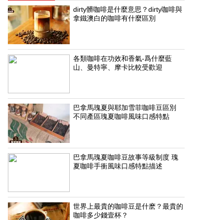
dirty髒咖啡是什麼意思？dirty咖啡與
拿鐵澳白的咖啡有什麼區別
各類咖啡在功效和香氣-爲什麼藍
山、曼特寧、摩卡比較受歡迎
巴拿馬瑰夏與耶加雪菲咖啡豆區別
不同產區瑰夏咖啡風味口感特點
巴拿馬瑰夏咖啡豆故事等級制度 瑰
夏咖啡手衝風味口感特點描述
世界上最貴的咖啡豆是什麽？最貴的
咖啡多少錢壹杯？