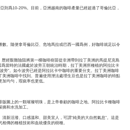
比亞則爲10-20%。目前，亞洲越南的咖啡產量已經超過了哥倫比亞，
勝數。隨便拿哥倫比亞、危地馬拉或巴西一國爲例，好咖啡就足以令
de Clieu）歷經艱難險阻將第一棵咖啡樹苗從非洲帶到拉丁美洲的馬提尼克島
起源。因爲當時的法國處於波旁王朝統治時期，拉丁美洲所種植的阿拉比卡
波旁”。如今波旁已經是阿拉比卡中咖啡的重要分支。拉丁美洲咖啡
丁美洲咖啡中找到。普遍使用溼法處理生豆也是拉丁美洲咖啡的特點
更加均勻，瑕疵率也更低。
啡版圖上的一顆璀璨明珠，是上帝眷顧的咖啡之地。阿拉比卡種咖啡
工採摘和水洗加工。
清新活潑、口感溫和、甜美宜人，可謂“純美的大自然氣息”。這是
代相傳的種植技術和血統優良的樹種。