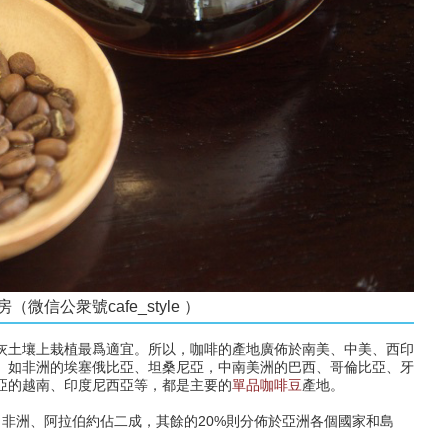
信公衆號cafe_style ）
灰土壤上栽植最爲適宜。所以，咖啡的產地廣佈於南美、中美、西印
。如非洲的埃塞俄比亞、坦桑尼亞，中南美洲的巴西、哥倫比亞、牙
亞的越南、印度尼西亞等，都是主要的
單品咖啡豆
產地。
非洲、阿拉伯約佔二成，其餘的20%則分佈於亞洲各個國家和島