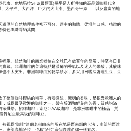
代表。危地馬拉SHB(最硬豆)幾乎是人所共知的高品質咖啡代名
脈、太平洋、大西洋、巨大的火山湖、墨西哥平原……以及豐富的地
天獨厚的自然地理條件密不可分。適中的咖體、柔滑的口感、精緻的
等特色風味隱約其間。
足輕重。雖然咖啡的商業種植在全球已有數百年的發展，時至今日非
的寶藏。非洲咖啡的普遍特點是濃郁的香氣以及迷人的果酸，其酸味
味也不太突出。非洲咖啡由於乾旱缺水，多采用日曬法處理生豆，豆
收了整個咖啡櫻桃的精華，有着微酸，濃稠的香味，是很受歐洲人的
啡，成爲最受歡迎的咖啡之一。帶有醇酒和鮮花的芳香，質感飽滿，
自家烘焙。招牌咖啡：肯尼亞AA級咖啡，是非洲咖啡中的極品，質
表着肯尼亞最高級的咖啡豆。
被視爲“咖啡“這個名稱由來的所在地是西南部的卡法，南部的西達
。東部高地哈拉，也和“哈拉“這個咖啡名稱一樣有名。