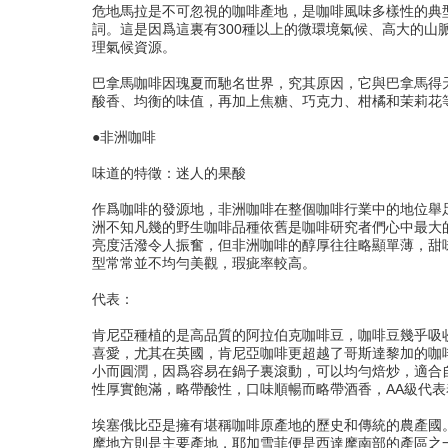
危地馬拉是不可忽視的咖啡產地，是咖啡風味多樣性的典型
詞。這是因爲這裏有300種以上的微環境氣候、高大的山
理氣候資源。
巴拿馬咖啡因瑰夏而馳名世界，究其原因，它與巴拿馬得
酸香、均衡的味值，再加上焦糖、巧克力、柑橘和茉莉花
●非洲咖啡
味道的特徵：迷人的果酸
作爲咖啡的發源地，非洲咖啡在整個咖啡行業中的地位舉
洲不知凡幾的野生咖啡品種依舊是咖啡研究者們心中最大
亮度活潑令人振奮，但非洲咖啡的醇厚往往略顯單薄，甜
型常常並不均勻美觀，瑕疵率較高。
代表：
肯尼亞種植的是高品質的阿拉伯克咖啡豆，咖啡豆幾乎吸
喜愛，尤其在英國，肯尼亞咖啡更超越了哥斯達黎加的咖
小而圓潤，因爲容易在鍋子裏滾動，可以均勻焙炒，適合
性厚實飽滿，略帶酸性，口味順暢而略帶酒香，AA級代
埃塞俄比亞是擁有堪稱咖啡原產地的歷史和傳統的農產國。
摩地方則是主要產地，耶加雪菲便是西達摩南部的產區之一