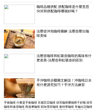
咖啡品種拼配 拼配咖啡是什麼意思
SOE和拼配咖啡哪個好喝？
法壓壺沖泡咖啡圖解 法壓壺壓出咖
啡美味
法壓壺咖啡和虹吸壺咖啡的風味有什
麽差異-法壓壺和虹吸壺的區別
手沖咖啡步驟圖文解說！沖咖啡註水
有什麽講究技巧？手沖方法練習
手衝咖啡
什麼是手衝咖啡
衣索匹亞咖啡
掛耳咖啡哪個牌子好喝
掛耳
咖啡和速溶咖啡
西達摩咖啡
耶加雪菲咖啡
曼特寧咖啡
哥倫比亞咖啡