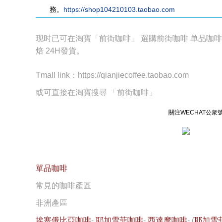
務。
https://shop104210103.taobao.com
现时已可在淘寶「前街咖啡」 選購前街咖啡 单品咖
焙 24H發貨。
Tmall link：https://qianjiecoffee.taobao.com
或可直接在淘寶搜尋 「前街咖啡」
關注WECHAT公
單品咖啡
常見的咖啡產區
非洲產區
埃塞俄比亞咖啡
-
耶加雪菲咖啡
-
西達摩咖啡
- (
耶加雪