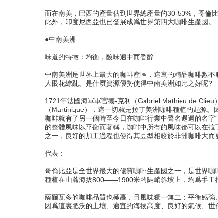
而在南美，巴西的產量佔到世界總產量的30-50%，哥倫
此外，印度尼西亞也已發展成爲世界第四大咖啡生產國。
●中南美洲
味道的特徵：均衡，酸味適中而香醇
中南美洲是世界上最大的咖啡產區，這裏的精品咖啡數不
人眼花繚亂。是什麼資源優勢使得中南美洲如此之好呢?
1721年法國海軍軍官德-克利（Gabriel Mathieu 
（Martinique），這一切就是拉丁美洲咖啡種植的
咖啡就有了另一個時至今日在咖啡行業中聲名遐邇的名字“
的整體風味以平衡而著稱，咖啡中所有的風味都可以在拉
之一，良好的加工過程也使得其豆型相較於非洲咖啡大而
代表：
哥倫比亞是全世界最大的優質咖啡生產國之一，是世界咖
種植在山麓海拔800——1900米的陡峭斜坡上，均爲手
薩爾瓦多的咖啡品質也極高，且風味獨一無二：平衡感強、
因爲這裏肥沃的土壤、適宜的海拔高度、良好的氣候、世