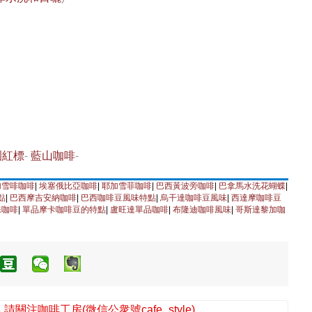
園紅標
-
藍山咖啡
-
加雪啡咖啡
|
埃塞俄比亞咖啡
|
耶加雪菲咖啡
|
巴西黃波旁咖啡
|
巴拿馬水洗花蝴蝶
|
點
|
巴西摩吉安納咖啡
|
巴西咖啡豆風味特點
|
烏干達咖啡豆風味
|
西達摩咖啡豆
珠咖啡
|
單品摩卡咖啡豆的特點
|
盧旺達單品咖啡
|
布隆迪咖啡風味
|
哥斯達黎加咖
注咖啡工房(微信公衆號cafe_style)