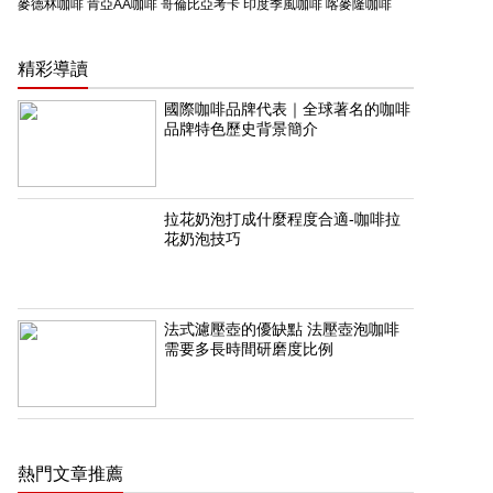
麥德林咖啡
肯亞AA咖啡
哥倫比亞考卡
印度季風咖啡
喀麥隆咖啡
精彩導讀
國際咖啡品牌代表｜全球著名的咖啡
品牌特色歷史背景簡介
拉花奶泡打成什麼程度合適-咖啡拉
花奶泡技巧
法式濾壓壺的優缺點 法壓壺泡咖啡
需要多長時間研磨度比例
熱門文章推薦