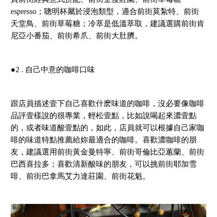
espresso；聰明杯屬於浸泡類型，適合前街莫紮特、前街
天堂鳥、前街草莓糖；冷萃是低溫萃取，建議選購前街肯
尼亞小番茄、前街希爪、前街大肚臍。
●2 . 自己中意的咖啡口味
跟店員描述壹下自己喜歡什麽味道的咖啡，沒必要像咖啡
品評壹樣說的很專業，輕松壹點，比如說喝起來濃壹點
的，或者味道酸壹點的，如此，店員就可以根據自己家咖
啡的味道特點推薦給妳最適合的咖啡。喜歡濃咖啡的朋
友，建議選用前街黃金曼特寧、前街哥倫比亞蕙蘭、前街
巴西喜拉多；喜歡清新酸味的朋友，可以挑前街耶加雪
啡、前街巴拿馬艾力達莊園、前街花魁。