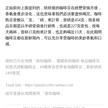
正如前街上面提到的，烘焙後的咖啡豆在經歷壹個月後，
香氣會逐步淡化，這也意味著我們必須要盡快喝完。咖啡
熟豆壹般以「克」「磅」來計算，壹磅是454克，很多精
品豆都是以半磅壹袋進行銷售，也就是227克壹包，按每
天兩杯，壹杯15克粉來計算，也足夠喝近15天，在此期間
咖啡豆都在新鮮期內，可以充分享受咖啡的美妙香氣和口
感。
现时已可在淘寶「前街咖啡」 選購前街咖啡 单品咖啡豆
和意式拼配咖啡豆，60種來自世界各地咖啡豆，新鮮烘焙
24H發貨。
Tmall link：https://qianjiecoffee.taobao.com
或可直接在淘寶搜尋 「前街咖啡」