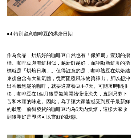
●4.特別留意咖啡豆的烘焙日期
作為食品，烘焙好的咖啡豆自然也有「保鮮期」壹類的指
標。咖啡豆與海鮮相似，越新鮮越好，而評斷新鮮度的指
標就是「烘焙日期」。值得註意的是，咖啡熟豆在烘焙結
束後會含有大量氣體，從而阻礙風味物質釋出，所以想沖
出香氣飽滿的咖啡，就要適當養豆4~7天。可隨著時間推
移，咖啡豆在1個月後香氣就開始慢慢流失，直到只剩下
苦和木頭的味道。因此，為了讓大家能感受到豆子最新鮮
的狀態，前街發貨的咖啡豆均為5天內烘焙，這樣大家收
到後剛好是即將可以嘗鮮的狀態。