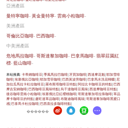
亞洲產區
曼特寧咖啡
-
黃金曼特寧
-
雲南小粒咖啡
-
美洲產區
哥倫比亞咖啡
-
巴西咖啡
-
中美洲產區
危地馬拉咖啡
-
哥斯達黎加咖啡
-
巴拿馬咖啡
-
翡翠莊園紅
標
-
藍山咖啡
-
本站推薦:
卡蒂姆咖啡豆
|
季風馬拉巴咖啡
|
牙買加咖啡
|
西達摩花魁
|
耶加雪啡
咖啡
|
埃塞俄比亞咖啡
|
耶加雪菲咖啡
|
巴西黃波旁咖啡
|
巴拿馬水洗花蝴蝶
|
尼
加拉瓜馬拉卡杜拉咖啡豆
|
羅布斯塔咖啡豆特點
|
阿拉比卡咖啡豆的特點
|
巴西
摩吉安納咖啡
|
巴西咖啡豆風味特點
|
烏干達咖啡豆風味
|
西達摩咖啡豆特點
|
後谷咖啡雲南小粒咖啡
|
埃塞俄比亞紅櫻桃咖啡
|
哥斯達黎加塔拉珠咖啡
|
單品
摩卡咖啡豆的特點
|
盧旺達單品咖啡
|
布隆迪咖啡風味
|
哥斯達黎加咖啡黑蜜口
感
|
巴拿馬卡杜拉咖啡
|
巴西喜拉多咖啡特點
|
������