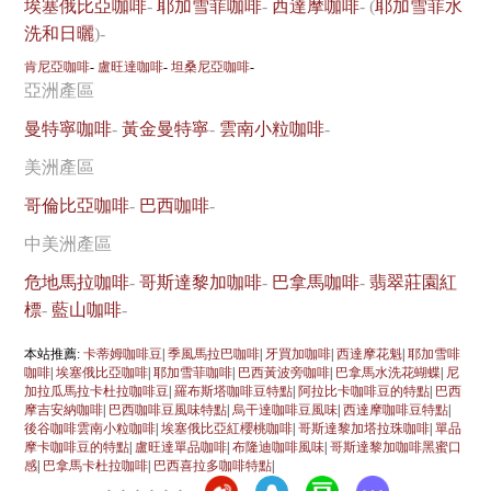
埃塞俄比亞咖啡
-
耶加雪菲咖啡
-
西達摩咖啡
- (
耶加雪菲水
洗和日曬
)-
肯尼亞咖啡
-
盧旺達咖啡
-
坦桑尼亞咖啡
-
亞洲產區
曼特寧咖啡
-
黃金曼特寧
-
雲南小粒咖啡
-
美洲產區
哥倫比亞咖啡
-
巴西咖啡
-
中美洲產區
危地馬拉咖啡
-
哥斯達黎加咖啡
-
巴拿馬咖啡
-
翡翠莊園紅
標
-
藍山咖啡
-
本站推薦:
卡蒂姆咖啡豆
|
季風馬拉巴咖啡
|
牙買加咖啡
|
西達摩花魁
|
耶加雪啡
咖啡
|
埃塞俄比亞咖啡
|
耶加雪菲咖啡
|
巴西黃波旁咖啡
|
巴拿馬水洗花蝴蝶
|
尼
加拉瓜馬拉卡杜拉咖啡豆
|
羅布斯塔咖啡豆特點
|
阿拉比卡咖啡豆的特點
|
巴西
摩吉安納咖啡
|
巴西咖啡豆風味特點
|
烏干達咖啡豆風味
|
西達摩咖啡豆特點
|
後谷咖啡雲南小粒咖啡
|
埃塞俄比亞紅櫻桃咖啡
|
哥斯達黎加塔拉珠咖啡
|
單品
摩卡咖啡豆的特點
|
盧旺達單品咖啡
|
布隆迪咖啡風味
|
哥斯達黎加咖啡黑蜜口
感
|
巴拿馬卡杜拉咖啡
|
巴西喜拉多咖啡特點
|