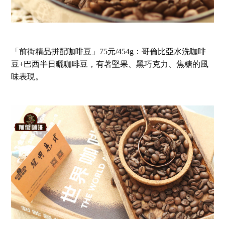
「前街精品拼配咖啡豆」75元/454g：哥倫比亞水洗咖啡
豆+巴西半日曬咖啡豆，有著堅果、黑巧克力、焦糖的風
味表現。