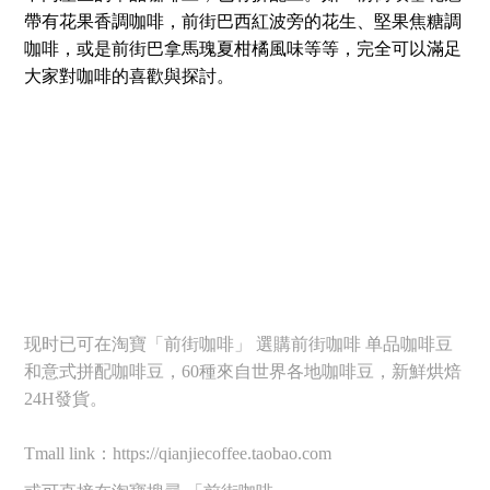
帶有花果香調咖啡，前街巴西紅波旁的花生、堅果焦糖調
咖啡，或是前街巴拿馬瑰夏柑橘風味等等，完全可以滿足
大家對咖啡的喜歡與探討。
现时已可在淘寶「前街咖啡」 選購前街咖啡 单品咖啡豆
和意式拼配咖啡豆，60種來自世界各地咖啡豆，新鮮烘焙
24H發貨。
Tmall link：https://qianjiecoffee.taobao.com