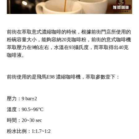
前街在萃取意式濃縮咖啡的時候，根據前街門店所使用的
粉碗容量大小，能夠容納20克咖啡粉，前街的意式咖啡機
萃取壓力在9帕左右，水溫在93攝氏度，而萃取得出40克
咖啡液。
前街使用的是飛馬E98 濃縮咖啡機，萃取參數壹下：
壓力：9 bar±2
溫度：90.5~96°C
時間：20~30 sec
粉水比例：1:1.7~1:2