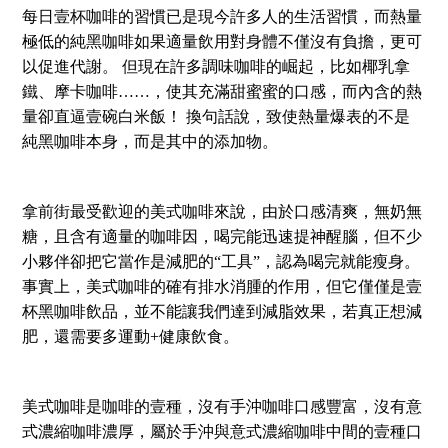
每日壹杯咖啡的習慣已是現今許多人的生活習慣，而熱量
極低的純黑咖啡如果適量飲用對身體不僅沒有負擔，更可
以促進代謝。 但現在許多調味咖啡的崛起，比如椰乳拿
鐵、摩卡咖啡……，使其充滿甜蜜蜜的口感，而內含的熱
量卻直逼壹碗白米飯！ 換句話說，致使熱量爆表的不是
純黑咖啡本身，而是其中的添加物。
拿前街最受歡迎的美式咖啡來說，由於口感清爽，無奶無
糖，且含有適量的咖啡因，喝完能迅速提神醒腦，但不少
小夥伴卻把它
當作是減肥的“工具”，認為喝完就能瘦身。
事實上，美式咖啡的確有排水消腫的作用，但它僅僅是壹
杯黑咖啡飲品，並不能讓我們達到減脂效果，若真正想減
肥，還需要多運動+健康飲食。
美式咖啡是咖啡的壹種，沒有手沖咖啡口感豐富，沒有意
式濃縮咖啡濃厚，屬於手沖與意式濃縮咖啡中間的壹種口