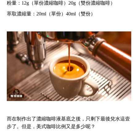
粉量：12g（單份濃縮咖啡）20g（雙份濃縮咖啡）
萃取濃縮量：20ml（單份）40ml（雙份）
而在制作出了濃縮咖啡液基底之後，只剩下最後兌水這壹
步了。但是，美式咖啡比例又是多少呢？