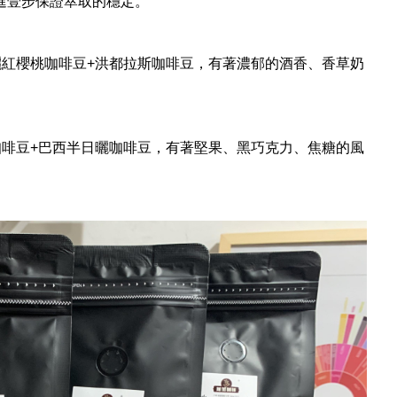
進壹步保證萃取的穩定。
日曬紅櫻桃咖啡豆+洪都拉斯咖啡豆，有著濃郁的酒香、香草奶
洗咖啡豆+巴西半日曬咖啡豆，有著堅果、黑巧克力、焦糖的風