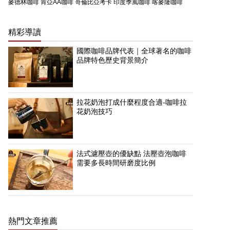
麥德林咖啡
肯亞AA咖啡
哥倫比亞考卡
印度季風咖啡
喀麥隆咖啡
精彩導讀
國際咖啡品牌代表｜全球著名的咖啡
品牌特色歷史背景簡介
拉花奶泡打成什麼程度合適-咖啡拉
花奶泡技巧
法式濾壓壺的優缺點 法壓壺泡咖啡
需要多長時間研磨度比例
熱門文章推薦