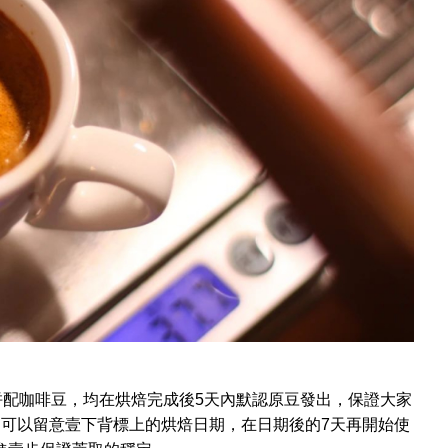
著6款意式拼配咖啡豆，均在烘焙完成後5天內默認原豆發出，保證大家
，可以留意壹下背標上的烘焙日期，在日期後的7天再開始使