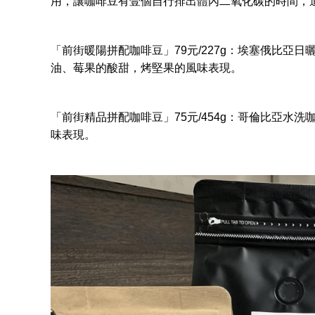
用，讓咖啡豆有壹個自行排出體內二氧化碳的時間，
「
前街
暖陽拼配咖啡豆」79元/227g：埃塞俄比亞
油、莓果的酸甜，烤堅果的風味表現。
「
前街
精品拼配咖啡豆」75元/454g：哥倫比亞水
味表現。