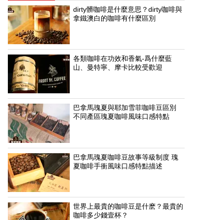
dirty髒咖啡是什麼意思？dirty咖啡與
拿鐵澳白的咖啡有什麼區別
各類咖啡在功效和香氣-爲什麼藍
山、曼特寧、摩卡比較受歡迎
巴拿馬瑰夏與耶加雪菲咖啡豆區別
不同產區瑰夏咖啡風味口感特點
巴拿馬瑰夏咖啡豆故事等級制度 瑰
夏咖啡手衝風味口感特點描述
世界上最貴的咖啡豆是什麽？最貴的
咖啡多少錢壹杯？