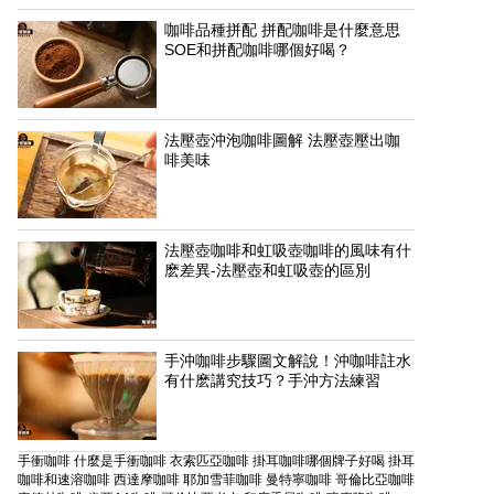
咖啡品種拼配 拼配咖啡是什麼意思
SOE和拼配咖啡哪個好喝？
法壓壺沖泡咖啡圖解 法壓壺壓出咖
啡美味
法壓壺咖啡和虹吸壺咖啡的風味有什
麽差異-法壓壺和虹吸壺的區別
手沖咖啡步驟圖文解說！沖咖啡註水
有什麽講究技巧？手沖方法練習
手衝咖啡
什麼是手衝咖啡
衣索匹亞咖啡
掛耳咖啡哪個牌子好喝
掛耳
咖啡和速溶咖啡
西達摩咖啡
耶加雪菲咖啡
曼特寧咖啡
哥倫比亞咖啡