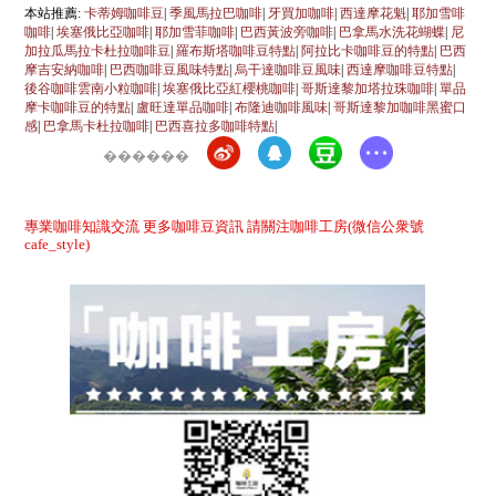
本站推薦:
卡蒂姆咖啡豆
|
季風馬拉巴咖啡
|
牙買加咖啡
|
西達摩花魁
|
耶加雪啡
咖啡
|
埃塞俄比亞咖啡
|
耶加雪菲咖啡
|
巴西黃波旁咖啡
|
巴拿馬水洗花蝴蝶
|
尼
加拉瓜馬拉卡杜拉咖啡豆
|
羅布斯塔咖啡豆特點
|
阿拉比卡咖啡豆的特點
|
巴西
摩吉安納咖啡
|
巴西咖啡豆風味特點
|
烏干達咖啡豆風味
|
西達摩咖啡豆特點
|
後谷咖啡雲南小粒咖啡
|
埃塞俄比亞紅櫻桃咖啡
|
哥斯達黎加塔拉珠咖啡
|
單品
摩卡咖啡豆的特點
|
盧旺達單品咖啡
|
布隆迪咖啡風味
|
哥斯達黎加咖啡黑蜜口
感
|
巴拿馬卡杜拉咖啡
|
巴西喜拉多咖啡特點
|
������
專業咖啡知識交流 更多咖啡豆資訊 請關注咖啡工房(微信公衆號
cafe_style)