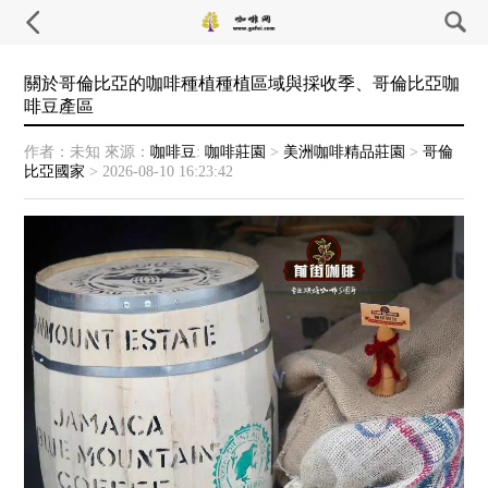
關於哥倫比亞的咖啡種植種植區域與採收季、哥倫比亞咖
啡豆產區
作者：未知
來源：
咖啡豆
:
咖啡莊園
>
美洲咖啡精品莊園
>
哥倫
比亞國家
>
2026-08-10 16:23:42