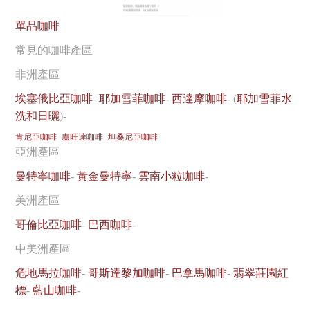
單品咖啡
常見的咖啡產區
非洲產區
埃塞俄比亞咖啡
-
耶加雪菲咖啡
-
西達摩咖啡
- (
耶加雪菲水
洗和日曬
)-
肯尼亞咖啡
-
盧旺達咖啡
-
坦桑尼亞咖啡
-
亞洲產區
曼特寧咖啡
-
黃金曼特寧
-
雲南小粒咖啡
-
美洲產區
哥倫比亞咖啡
-
巴西咖啡
-
中美洲產區
危地馬拉咖啡
-
哥斯達黎加咖啡
-
巴拿馬咖啡
-
翡翠莊園紅
標
-
藍山咖啡
-