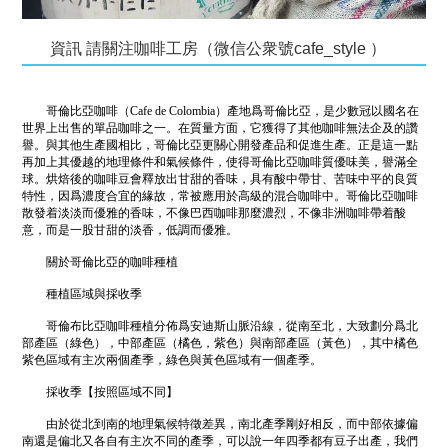
資訊 請關注咖啡工房（微信公衆號cafe_style ）
哥倫比亞咖啡（Cafe de Colombia）產地爲哥倫比亞，是少數冠以國名在
世界上出售的單品咖啡之一。在質量方面，它獲得了其他咖啡無法企及的讚
譽。與其他生產國相比，哥倫比亞更關心開發產品和促進生產。正是這一點
再加上其優越的地理條件和氣候條件，使得哥倫比亞咖啡質優味美，譽滿全
球。烘焙後的咖啡豆會釋放出甘甜的香味，具有酸中帶甘、苦味中平的良質
特性，因爲濃度合宜的緣故，常被應用於高級的混合咖啡中。哥倫比亞咖啡
散發着淡淡而優雅的香味，不像巴西咖啡那麼濃烈，不像非洲咖啡帶着酸
意，而是一股甘甜的淡香，低調而優雅。
關於哥倫比亞的咖啡種植
種植區域與採收季
哥倫布比亞咖啡種植分佈爲安迪斯山脈沿線，從南至北，大致劃分爲北
部產區（綠色），中部產區（橘色，紫色）與南部產區（黃色），其中橘色
紫色區域有主次兩個產季，綠色與黃色區域有一個產季。
採收季【按照區域不同】
由於從北到南的地理氣候特徵差異，南北產季剛好相反，而中部依據偏
南還是偏北又各自有主次不同的產季，可以說一年四季都有豆子出產，我們