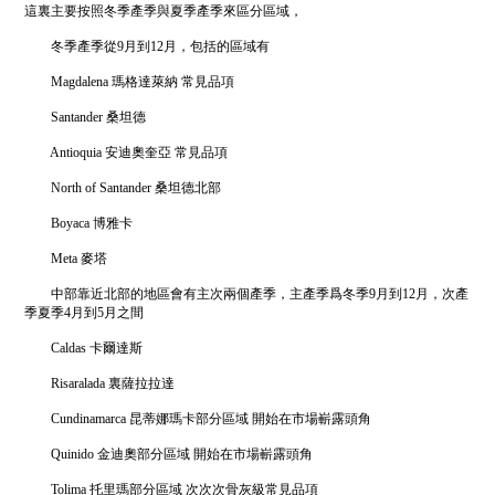
這裏主要按照冬季產季與夏季產季來區分區域，
冬季產季從9月到12月，包括的區域有
Magdalena 瑪格達萊納 常見品項
Santander 桑坦德
Antioquia 安迪奧奎亞 常見品項
North of Santander 桑坦德北部
Boyaca 博雅卡
Meta 麥塔
中部靠近北部的地區會有主次兩個產季，主產季爲冬季9月到12月，次產
季夏季4月到5月之間
Caldas 卡爾達斯
Risaralada 裏薩拉拉達
Cundinamarca 昆蒂娜瑪卡部分區域 開始在市場嶄露頭角
Quinido 金迪奧部分區域 開始在市場嶄露頭角
Tolima 托里瑪部分區域 次次次骨灰級常見品項