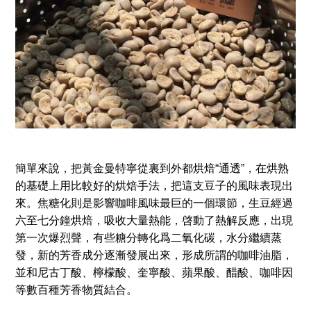
簡單來說，把黃金曼特寧從裏到外都烘焙“通透”，在烘熟
的基礎上用比較好的烘焙手法，把這支豆子的風味表現出
來。焦糖化則是影響咖啡風味最巨的一個環節，生豆經過
六至七分鐘烘焙，吸收大量熱能，啓動了熱解反應，出現
第一次爆烈聲，有些糖分轉化爲二氧化碳，水分繼續蒸
發，新的芳香成分逐漸發展出來，形成所謂的咖啡油脂，
並和尼古丁酸、檸檬酸、奎寧酸、蘋果酸、醋酸、咖啡因
等數百種芳香物質結合。