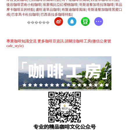
後谷咖啡雲南小粒咖啡
|
埃塞俄比亞紅櫻桃咖啡
|
哥斯達黎加塔拉珠咖啡
|
單品
摩卡咖啡豆的特點
|
盧旺達單品咖啡
|
布隆迪咖啡風味
|
哥斯達黎加咖啡黑蜜口
感
|
巴拿馬卡杜拉咖啡
|
巴西喜拉多咖啡特點
|
������
專業咖啡知識交流 更多咖啡豆資訊 請關注咖啡工房(微信公衆號
cafe_style)