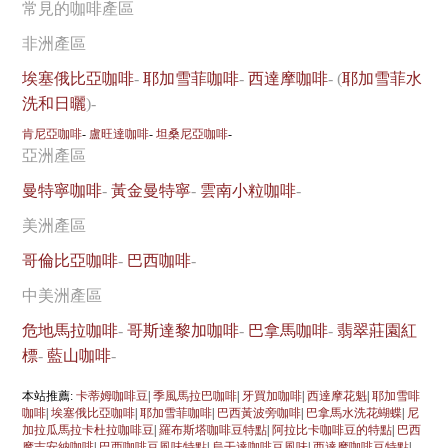
常見的咖啡產區
非洲產區
埃塞俄比亞咖啡
-
耶加雪菲咖啡
-
西達摩咖啡
- (
耶加雪菲水
洗和日曬
)-
肯尼亞咖啡
-
盧旺達咖啡
-
坦桑尼亞咖啡
-
亞洲產區
曼特寧咖啡
-
黃金曼特寧
-
雲南小粒咖啡
-
美洲產區
哥倫比亞咖啡
-
巴西咖啡
-
中美洲產區
危地馬拉咖啡
-
哥斯達黎加咖啡
-
巴拿馬咖啡
-
翡翠莊園紅
標
-
藍山咖啡
-
本站推薦:
卡蒂姆咖啡豆
|
季風馬拉巴咖啡
|
牙買加咖啡
|
西達摩花魁
|
耶加雪啡
咖啡
|
埃塞俄比亞咖啡
|
耶加雪菲咖啡
|
巴西黃波旁咖啡
|
巴拿馬水洗花蝴蝶
|
尼
加拉瓜馬拉卡杜拉咖啡豆
|
羅布斯塔咖啡豆特點
|
阿拉比卡咖啡豆的特點
|
巴西
摩吉安納咖啡
|
巴西咖啡豆風味特點
|
烏干達咖啡豆風味
|
西達摩咖啡豆特點
|