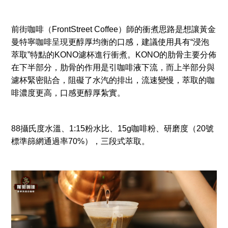
前街咖啡（FrontStreet Coffee）師的衝煮思路是想讓黃金
曼特寧咖啡呈現更醇厚均衡的口感，建議使用具有“浸泡
萃取”特點的KONO濾杯進行衝煮。KONO的肋骨主要分佈
在下半部分，肋骨的作用是引咖啡液下流，而上半部分與
濾杯緊密貼合，阻礙了水汽的排出，流速變慢，萃取的咖
啡濃度更高，口感更醇厚紮實。
88攝氏度水溫、1:15粉水比、15g咖啡粉、研磨度（20號
標準篩網通過率70%），三段式萃取。