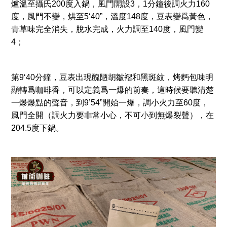
爐溫至攝氏200度入鍋，風門開設3，1分鐘後調火力160
度，風門不變，烘至5‘40”，溫度148度，豆表變爲黃色，
青草味完全消失，脫水完成，火力調至140度，風門變
4；
第9‘40分鐘，豆表出現醜陋胡皺褶和黑斑紋，烤麪包味明
顯轉爲咖啡香，可以定義爲一爆的前奏，這時候要聽清楚
一爆爆點的聲音，到9’54”開始一爆，調小火力至60度，
風門全開（調火力要非常小心，不可小到無爆裂聲），在
204.5度下鍋。