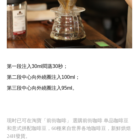
第一段注入30ml悶蒸30秒；
第二段中心向外繞圈注入100ml；
第三段中心向外繞圈注入95ml。
现时已可在淘寶「前街咖啡」 選購前街咖啡 单品咖啡豆
和意式拼配咖啡豆，60種來自世界各地咖啡豆，新鮮烘焙
24H發貨。