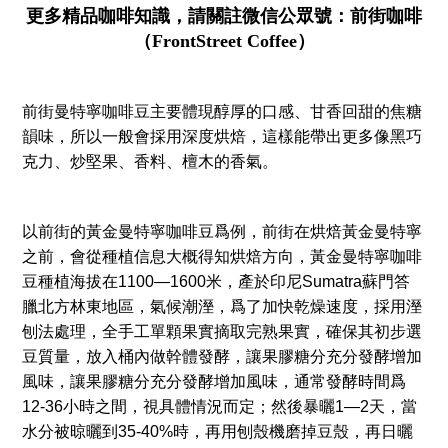
更多精品咖啡知識，請關註微信公眾號：前街咖啡
（FrontStreet Coffee）
前街曼特寧咖啡豆主要體現醇厚的口感、甘香回甜的焦糖
韻味，所以一般會採用深度烘焙，這樣能帶出更多像黑巧
克力、炒堅果、香料、檀木的香氣。
以前街的黃金曼特寧咖啡豆爲例，前街在烘焙黃金曼特寧
之前，會從種植信息大概得知烘焙方向，黃金曼特寧咖啡
豆種植海拔在1100—1600米，產於印尼Sumatra蘇門答
臘北方林東地區，氣候潮溼，爲了加快乾燥速度，採用溼
刨法處理，全手工單顆果實摘取完熟果實，確保其初步選
豆質量，放入桶內做幹體發酵，讓果膠糖分充分發酵增加
風味，讓果膠糖分充分發酵增加風味，通常發酵時間爲
12-36小時之間，視具體情況而定；然後暴曬1—2天，當
水分被晾曬到35-40%時，再用刨殼機磨掉豆殼，再日曬