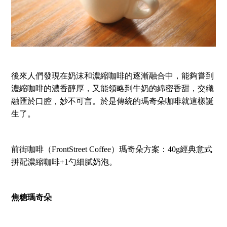
後來人們發現在奶沫和濃縮咖啡的逐漸融合中，能夠嘗到
濃縮咖啡的濃香醇厚，又能領略到牛奶的綿密香甜，交織
融匯於口腔，妙不可言。於是傳統的瑪奇朵咖啡就這樣誕
生了。
前街咖啡（FrontStreet Coffee）瑪奇朵方案：40g經典意式
拼配濃縮咖啡+1勺細膩奶泡。
焦糖瑪奇朵