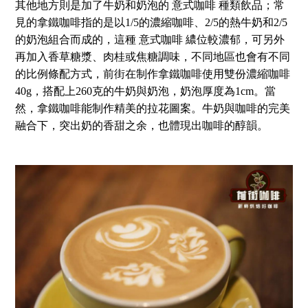
其他地方則是加了牛奶和奶泡的 意式咖啡 種類飲品；常
見的拿鐵咖啡指的是以1/5的濃縮咖啡、2/5的熱牛奶和2/5
的奶泡組合而成的，這種 意式咖啡 繷位較濃郁，可另外
再加入香草糖漿、肉桂或焦糖調味，不同地區也會有不同
的比例條配方式，前街在制作拿鐵咖啡使用雙份濃縮咖啡
40g，搭配上260克的牛奶與奶泡，奶泡厚度為1cm。當
然，拿鐵咖啡能制作精美的拉花圖案。牛奶與咖啡的完美
融合下，突出奶的香甜之余，也體現出咖啡的醇韻。