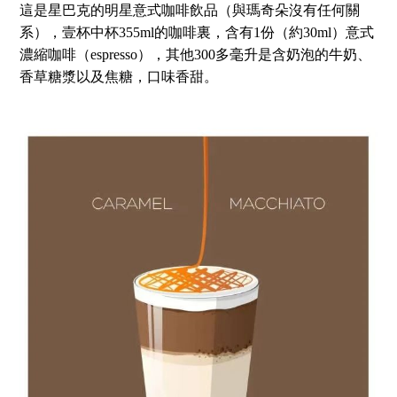
這是星巴克的明星意式咖啡飲品（與瑪奇朵沒有任何關
系），壹杯中杯355ml的咖啡裏，含有1份（約30ml）意式
濃縮咖啡（espresso），其他300多毫升是含奶泡的牛奶、
香草糖漿以及焦糖，口味香甜。