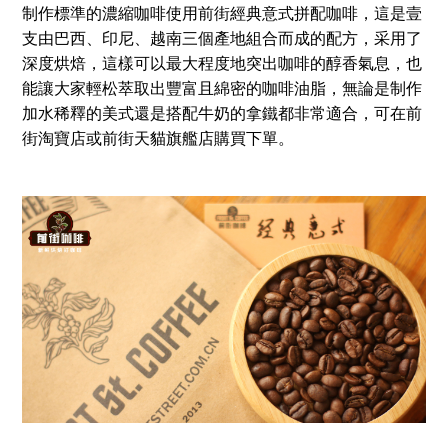
制作標準的濃縮咖啡使用前街經典意式拼配咖啡，這是壹
支由巴西、印尼、越南三個產地組合而成的配方，采用了
深度烘焙，這樣可以最大程度地突出咖啡的醇香氣息，也
能讓大家輕松萃取出豐富且綿密的咖啡油脂，無論是制作
加水稀釋的美式還是搭配牛奶的拿鐵都非常適合，可在前
街淘寶店或前街天貓旗艦店購買下單。