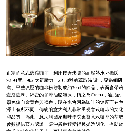
正宗的意式濃縮咖啡，利用接近沸騰的高壓熱水 -“攝氏
92-94度、9bar大氣壓力、20-30秒的萃取時間”，穿過細研
磨、平整填壓的咖啡粉餅制成約30ml的飲品，表面會帶著
壹層濃厚、綿密的咖啡油脂泡沫，稱之為Crema，油脂的
顏色偏向金黃色與褐色，現在也會因為咖啡的焙度而在色
澤上有所不同；傳統的意大利人非常重視意式咖啡的文化
和品質，為此，意大利國家咖啡學院更替意式咖啡的萃取
參數提供官方認證，讓沖煮過程變得數據透明化，有助於