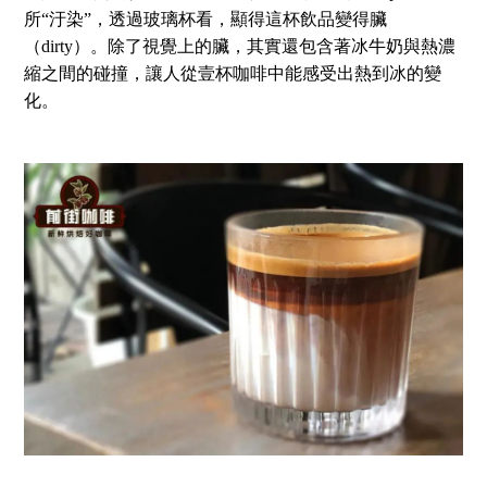
所“汙染”，透過玻璃杯看，顯得這杯飲品變得臟
（dirty）。除了視覺上的臟，其實還包含著冰牛奶與熱濃
縮之間的碰撞，讓人從壹杯咖啡中能感受出熱到冰的變
化。