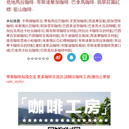
危地馬拉咖啡
-
哥斯達黎加咖啡
-
巴拿馬咖啡
-
翡翠莊園紅
標
-
藍山咖啡
-
本站推薦:
卡蒂姆咖啡豆
|
季風馬拉巴咖啡
|
牙買加咖啡
|
西達摩花魁
|
耶加雪啡
咖啡
|
埃塞俄比亞咖啡
|
耶加雪菲咖啡
|
巴西黃波旁咖啡
|
巴拿馬水洗花蝴蝶
|
尼
加拉瓜馬拉卡杜拉咖啡豆
|
羅布斯塔咖啡豆特點
|
阿拉比卡咖啡豆的特點
|
巴西
摩吉安納咖啡
|
巴西咖啡豆風味特點
|
烏干達咖啡豆風味
|
西達摩咖啡豆特點
|
後谷咖啡雲南小粒咖啡
|
埃塞俄比亞紅櫻桃咖啡
|
哥斯達黎加塔拉珠咖啡
|
單品
摩卡咖啡豆的特點
|
盧旺達單品咖啡
|
布隆迪咖啡風味
|
哥斯達黎加咖啡黑蜜口
感
|
巴拿馬卡杜拉咖啡
|
巴西喜拉多咖啡特點
|
������
專業咖啡知識交流 更多咖啡豆資訊 請關注咖啡工房(微信公衆號
cafe_style)