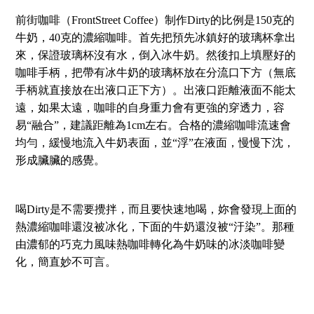
前街咖啡（FrontStreet Coffee）制作Dirty的比例是150克的
牛奶，40克的濃縮咖啡。首先把預先冰鎮好的玻璃杯拿出
來，保證玻璃杯沒有水，倒入冰牛奶。然後扣上填壓好的
咖啡手柄，把帶有冰牛奶的玻璃杯放在分流口下方（無底
手柄就直接放在出液口正下方）。出液口距離液面不能太
遠，如果太遠，咖啡的自身重力會有更強的穿透力，容
易“融合”，建議距離為1cm左右。合格的濃縮咖啡流速會
均勻，緩慢地流入牛奶表面，並“浮”在液面，慢慢下沈，
形成臟臟的感覺。
喝Dirty是不需要攪拌，而且要快速地喝，妳會發現上面的
熱濃縮咖啡還沒被冰化，下面的牛奶還沒被“汙染”。那種
由濃郁的巧克力風味熱咖啡轉化為牛奶味的冰淡咖啡變
化，簡直妙不可言。