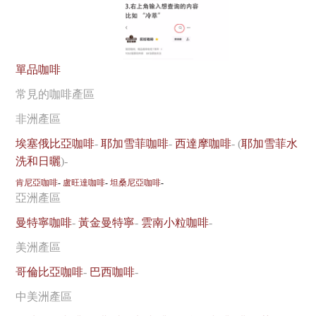
單品咖啡
常見的咖啡產區
非洲產區
埃塞俄比亞咖啡
-
耶加雪菲咖啡
-
西達摩咖啡
- (
耶加雪菲水
洗和日曬
)-
肯尼亞咖啡
-
盧旺達咖啡
-
坦桑尼亞咖啡
-
亞洲產區
曼特寧咖啡
-
黃金曼特寧
-
雲南小粒咖啡
-
美洲產區
哥倫比亞咖啡
-
巴西咖啡
-
中美洲產區