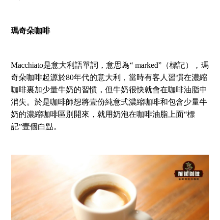
瑪奇朵咖啡
Macchiato是意大利語單詞，意思為“ marked”（標記），瑪
奇朵咖啡起源於80年代的意大利，當時有客人習慣在濃縮
咖啡裏加少量牛奶的習慣，但牛奶很快就會在咖啡油脂中
消失。於是咖啡師想將壹份純意式濃縮咖啡和包含少量牛
奶的濃縮咖啡區別開來，就用奶泡在咖啡油脂上面“標
記”壹個白點。