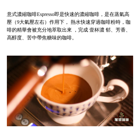
意式濃縮咖啡Espresso即是快速的濃縮咖啡，是在蒸氣高
壓（9大氣壓左右）作用下， 熱水快速穿過咖啡粉時，咖
啡的精華會被充分地萃取出來 ，完成 壹杯濃 郁、芳香、
高醇度、苦中帶焦糖味的咖啡。