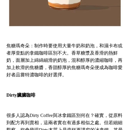
焦糖瑪奇朵：制作時要使用大量牛奶和奶泡，和濕卡布或
者厚壹點的拿鐵咖啡區別不大。香草糖漿及香滑的熱鮮
奶，面層加上綿綿細滑的奶泡，混和醇厚的濃縮咖啡，再
加上軟滑的焦糖醬，香甜醇厚的焦糖瑪奇朵便成為咖啡愛
好者品嘗特濃咖啡的好選擇。
Dirty臟臟咖啡
很多人認為Dirty Coffee與冰拿鐵區別何在？確實，從原料
到配方再到賣相，這兩者實在有過多相似之處。但若細細
觀察，妳會發現Dirty本質上是壹杯更講究的冰拿鐵。其最