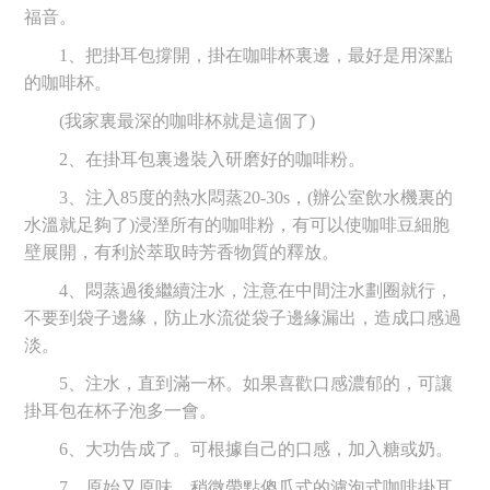
福音。
1、把掛耳包撐開，掛在咖啡杯裏邊，最好是用深點
的咖啡杯。
(我家裏最深的咖啡杯就是這個了)
2、在掛耳包裏邊裝入研磨好的咖啡粉。
3、注入85度的熱水悶蒸20-30s，(辦公室飲水機裏的
水溫就足夠了)浸溼所有的咖啡粉，有可以使咖啡豆細胞
壁展開，有利於萃取時芳香物質的釋放。
4、悶蒸過後繼續注水，注意在中間注水劃圈就行，
不要到袋子邊緣，防止水流從袋子邊緣漏出，造成口感過
淡。
5、注水，直到滿一杯。如果喜歡口感濃郁的，可讓
掛耳包在杯子泡多一會。
6、大功告成了。可根據自己的口感，加入糖或奶。
7、原始又原味，稍微帶點傻瓜式的濾泡式咖啡掛耳