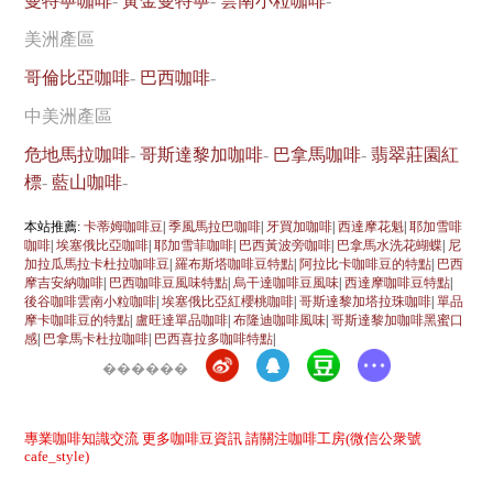
曼特寧咖啡
-
黃金曼特寧
-
雲南小粒咖啡
-
美洲產區
哥倫比亞咖啡
-
巴西咖啡
-
中美洲產區
危地馬拉咖啡
-
哥斯達黎加咖啡
-
巴拿馬咖啡
-
翡翠莊園紅
標
-
藍山咖啡
-
本站推薦:
卡蒂姆咖啡豆
|
季風馬拉巴咖啡
|
牙買加咖啡
|
西達摩花魁
|
耶加雪啡
咖啡
|
埃塞俄比亞咖啡
|
耶加雪菲咖啡
|
巴西黃波旁咖啡
|
巴拿馬水洗花蝴蝶
|
尼
加拉瓜馬拉卡杜拉咖啡豆
|
羅布斯塔咖啡豆特點
|
阿拉比卡咖啡豆的特點
|
巴西
摩吉安納咖啡
|
巴西咖啡豆風味特點
|
烏干達咖啡豆風味
|
西達摩咖啡豆特點
|
後谷咖啡雲南小粒咖啡
|
埃塞俄比亞紅櫻桃咖啡
|
哥斯達黎加塔拉珠咖啡
|
單品
摩卡咖啡豆的特點
|
盧旺達單品咖啡
|
布隆迪咖啡風味
|
哥斯達黎加咖啡黑蜜口
感
|
巴拿馬卡杜拉咖啡
|
巴西喜拉多咖啡特點
|
������
專業咖啡知識交流 更多咖啡豆資訊 請關注咖啡工房(微信公衆號
cafe_style)