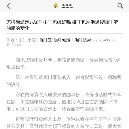
怎樣衝濾泡式咖啡掛耳包纔好喝 掛耳包沖泡過後咖啡渣
油脂的變化
作者：未知
來源：
咖啡豆
:
咖啡知識
>
咖啡技術
>
2026-08-06
16:58:48
濾泡式咖啡掛耳包，應該是濾滴咖啡發展到現階段的
集成物了。
第一次看到這種掛耳包的人，都會覺得它是一種聰明
的設計。
它在內濾袋裝入研磨好的咖啡粉，將旁邊活動式掛耳
拉開，掛在咖啡杯的邊緣，然後用85度左右的熱開水沖
泡，可以很方便的濾泡出一杯香氣濃郁的咖啡來。
這種設計對於經常出差，旅遊或者在辦公室不方便用
其它器具，又對速溶之類不感冒的人來說，真是一個大大