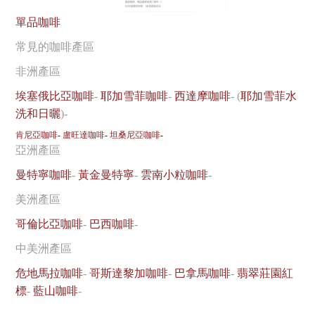
單品咖啡
常見的咖啡產區
非洲產區
埃塞俄比亞咖啡
-
耶加雪菲咖啡
-
西達摩咖啡
- (
耶加雪菲水
洗和日曬
)-
肯尼亞咖啡
-
盧旺達咖啡
-
坦桑尼亞咖啡
-
亞洲產區
曼特寧咖啡
-
黃金曼特寧
-
雲南小粒咖啡
-
美洲產區
哥倫比亞咖啡
-
巴西咖啡
-
中美洲產區
危地馬拉咖啡
-
哥斯達黎加咖啡
-
巴拿馬咖啡
-
翡翠莊園紅
標
-
藍山咖啡
-