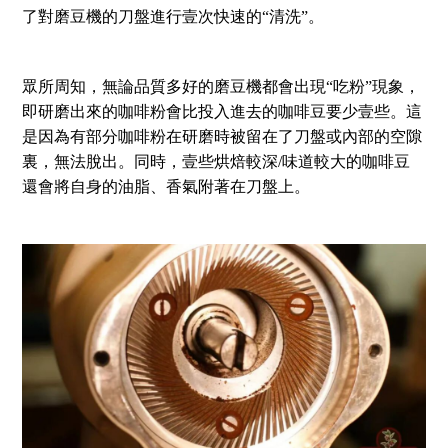
了對磨豆機的刀盤進行壹次快速的“清洗”。
眾所周知，無論品質多好的磨豆機都會出現“吃粉”現象，
即研磨出來的咖啡粉會比投入進去的咖啡豆要少壹些。這
是因為有部分咖啡粉在研磨時被留在了刀盤或內部的空隙
裏，無法脫出。同時，壹些烘焙較深/味道較大的咖啡豆
還會將自身的油脂、香氣附著在刀盤上。