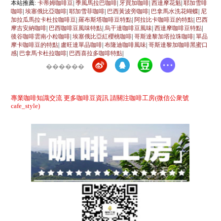
本站推薦:
卡蒂姆咖啡豆
|
季風馬拉巴咖啡
|
牙買加咖啡
|
西達摩花魁
|
耶加雪啡
咖啡
|
埃塞俄比亞咖啡
|
耶加雪菲咖啡
|
巴西黃波旁咖啡
|
巴拿馬水洗花蝴蝶
|
尼
加拉瓜馬拉卡杜拉咖啡豆
|
羅布斯塔咖啡豆特點
|
阿拉比卡咖啡豆的特點
|
巴西
摩吉安納咖啡
|
巴西咖啡豆風味特點
|
烏干達咖啡豆風味
|
西達摩咖啡豆特點
|
後谷咖啡雲南小粒咖啡
|
埃塞俄比亞紅櫻桃咖啡
|
哥斯達黎加塔拉珠咖啡
|
單品
摩卡咖啡豆的特點
|
盧旺達單品咖啡
|
布隆迪咖啡風味
|
哥斯達黎加咖啡黑蜜口
感
|
巴拿馬卡杜拉咖啡
|
巴西喜拉多咖啡特點
|
������
專業咖啡知識交流 更多咖啡豆資訊 請關注咖啡工房(微信公衆號
cafe_style)