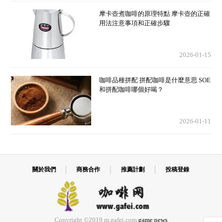
摩卡壺煮咖啡的原理特點 摩卡壺的正確
用法注意事項和正確步驟
2026-01-15
咖啡品種拼配 拼配咖啡是什麼意思 SOE
和拼配咖啡哪個好喝？
2026-01-11
關於我們
商務合作
推薦計劃
投稿登錄
Copyright ©2019 m.gafei.com
game news