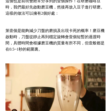
這個也是前街會經常分享到的壹個操作！在研磨咖啡豆
時，我們最好先啟動磨豆機，然後再放入豆子進行研磨。
這樣的做法可以擁有2個好處：
第壹個是能夠減少刀盤的磨損及出現卡死的概率！磨豆機
啟動時，刀盤從靜止再到穩定旋轉會壹個短暫的過渡時
間，具體時間會根據磨豆機的質量有所不同，但壹般都是
在0.5~1秒的範圍裏。