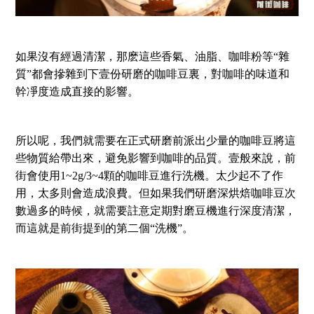
如果沒有經過清潔，那麽這些香氣、油脂、咖啡粉等“雜
質”都會摻雜到下壹份研磨的咖啡豆裏，對咖啡的味道和
幹凈度造成直接的影響。
所以呢，我們就需要在正式研磨前派出少量的咖啡豆將這
些物質給帶出來，避免影響到咖啡的品質。壹般來說，前
街會使用1~2g/3~4顆的咖啡豆進行洗機。太少起不了作
用，太多則會造成浪費。但如果我們研磨深烘焙咖啡豆次
數過多的時候，就需要註意定期對磨豆機進行深度清潔，
而這就是前街提到的第二個“洗機”。