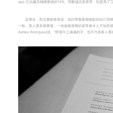
app 已佔據店鋪總業績的14%。而刪減店面菜單，則是爲了
說實在，對忠實顧客來說，或許閉着眼都能點到自己想喝的
一點，客人更容易看懂。一份超級複雜的菜單會令人不知所措。”舊
Ashley Rodriguez說。“即使印上滿滿的字，也不代表客人看