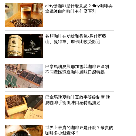
dirty髒咖啡是什麼意思？dirty咖啡與
拿鐵澳白的咖啡有什麼區別
各類咖啡在功效和香氣-爲什麼藍
山、曼特寧、摩卡比較受歡迎
巴拿馬瑰夏與耶加雪菲咖啡豆區別
不同產區瑰夏咖啡風味口感特點
巴拿馬瑰夏咖啡豆故事等級制度 瑰
夏咖啡手衝風味口感特點描述
世界上最貴的咖啡豆是什麽？最貴的
咖啡多少錢壹杯？