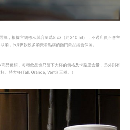
擇，根據官網標示其容量爲8 oz（約240 ml），不過店員不會主
取消，只剩5款較多消費者點購的熱門飲品纔會保留。
商品種類，每種飲品也只留下大杯的價格及卡路里含量，另外則有
all, Grande, Venti) 三種。）