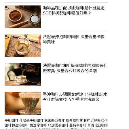
咖啡品種拼配 拼配咖啡是什麼意思
SOE和拼配咖啡哪個好喝？
法壓壺沖泡咖啡圖解 法壓壺壓出咖
啡美味
法壓壺咖啡和虹吸壺咖啡的風味有什
麽差異-法壓壺和虹吸壺的區別
手沖咖啡步驟圖文解說！沖咖啡註水
有什麽講究技巧？手沖方法練習
手衝咖啡
什麼是手衝咖啡
衣索匹亞咖啡
掛耳咖啡哪個牌子好喝
掛耳
咖啡和速溶咖啡
西達摩咖啡
耶加雪菲咖啡
曼特寧咖啡
哥倫比亞咖啡