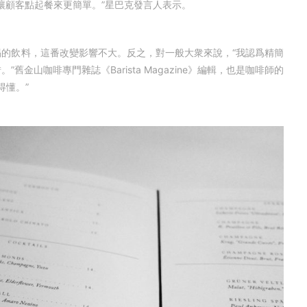
“讓顧客點起餐來更簡單。”星巴克發言人表示。
飲料，這番改變影響不大。反之，對一般大衆來說，“我認爲精簡
金山咖啡專門雜誌《Barista Magazine》編輯，也是咖啡師的
得懂。”