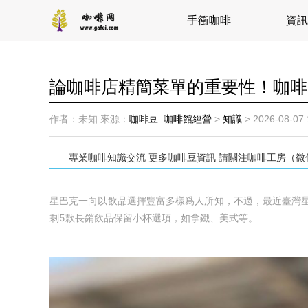
手衝咖啡
資訊
論咖啡店精簡菜單的重要性！咖啡
作者：未知
來源：
咖啡豆
:
咖啡館經營
>
知識
>
2026-08-07 
專業咖啡知識交流 更多咖啡豆資訊 請關注咖啡工房（微信公衆號
星巴克一向以飲品選擇豐富多樣爲人所知，不過，最近臺灣星
剩5款長銷飲品保留小杯選項，如拿鐵、美式等。