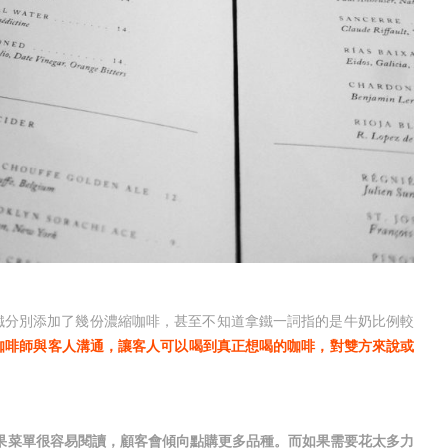
分別添加了幾份濃縮咖啡，甚至不知道拿鐵一詞指的是牛奶比例較
咖啡師與客人溝通，讓客人可以喝到真正想喝的咖啡，對雙方來說或
果菜單很容易閱讀，顧客會傾向點購更多品種。而如果需要花太多力