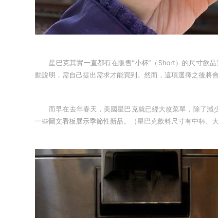
星巴克其實一直都有在販售“小杯”（Short）的尺寸飲品選
動說明，需自己提出需求才能買到。然而，這項選擇之後將會
而早在去年春天，美國星巴克就已經大改菜單，除了減少
一些圖文看板展示季節性新品。（星巴克飲料尺寸有中杯、大杯、特大杯(T