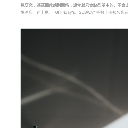
氣研究，甚至因此感到困惑，通常就只會點些基本的、不會
悅酒店、迪士尼、TGI Friday's、SUBWAY 等數十個知名業者的