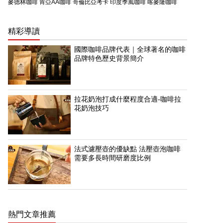
麥德林咖啡
肯亞AA咖啡
哥倫比亞考卡
印度季風咖啡
喀麥隆咖啡
精彩導讀
國際咖啡品牌代表｜全球著名的咖啡
品牌特色歷史背景簡介
拉花奶泡打成什麼程度合適-咖啡拉
花奶泡技巧
法式濾壓壺的優缺點 法壓壺泡咖啡
需要多長時間研磨度比例
熱門文章推薦