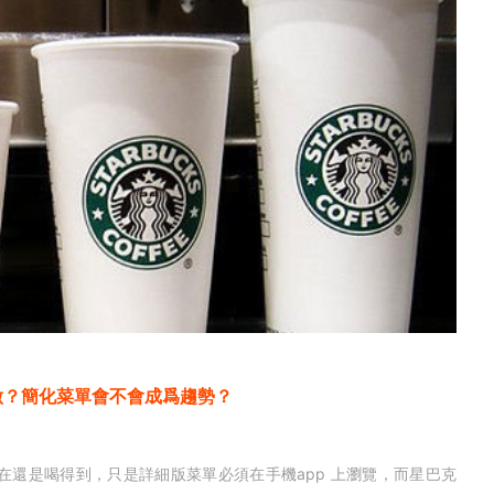
做？簡化菜單會不會成爲趨勢？
是喝得到，只是詳細版菜單必須在手機app 上瀏覽，而星巴克