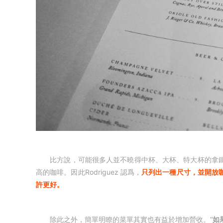
比方說，可能很多人並不曉得中杯、大杯、特大杯的拿鐵
高的咖啡。因此Rodriguez 認爲，
只列出一種尺寸，並開放
許更好。
除此之外，簡單明瞭的菜單其實也有益於增加營收。“
如