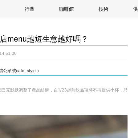
行業
咖啡館
技術
供
店menu越短生意越好嗎？
14:51:00
cafe_style ）
巴克默默調整了產品結構，自1/23起熱飲品項將不再提供小杯，只