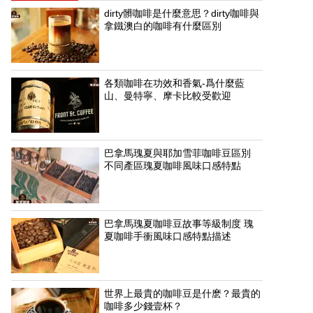
dirty髒咖啡是什麼意思？dirty咖啡與
拿鐵澳白的咖啡有什麼區別
各類咖啡在功效和香氣-爲什麼藍
山、曼特寧、摩卡比較受歡迎
巴拿馬瑰夏與耶加雪菲咖啡豆區別
不同產區瑰夏咖啡風味口感特點
巴拿馬瑰夏咖啡豆故事等級制度 瑰
夏咖啡手衝風味口感特點描述
世界上最貴的咖啡豆是什麽？最貴的
咖啡多少錢壹杯？