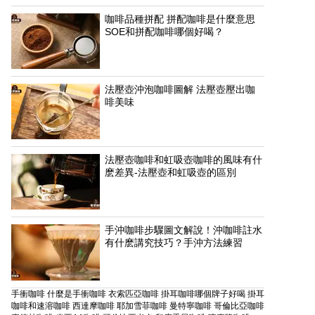
咖啡品種拼配 拼配咖啡是什麼意思
SOE和拼配咖啡哪個好喝？
法壓壺沖泡咖啡圖解 法壓壺壓出咖
啡美味
法壓壺咖啡和虹吸壺咖啡的風味有什
麽差異-法壓壺和虹吸壺的區別
手沖咖啡步驟圖文解說！沖咖啡註水
有什麽講究技巧？手沖方法練習
手衝咖啡
什麼是手衝咖啡
衣索匹亞咖啡
掛耳咖啡哪個牌子好喝
掛耳
咖啡和速溶咖啡
西達摩咖啡
耶加雪菲咖啡
曼特寧咖啡
哥倫比亞咖啡