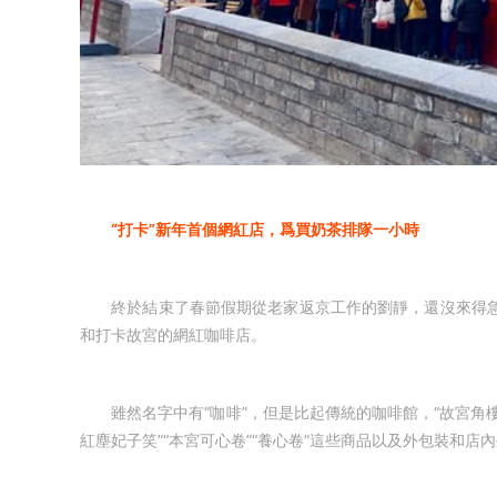
“打卡”新年首個網紅店，爲買奶茶排隊一小時
終於結束了春節假期從老家返京工作的劉靜，還沒來得
和打卡故宮的網紅咖啡店。
雖然名字中有“咖啡”，但是比起傳統的咖啡館，“故宮角樓咖
紅塵妃子笑”“本宮可心卷”“養心卷”這些商品以及外包裝和