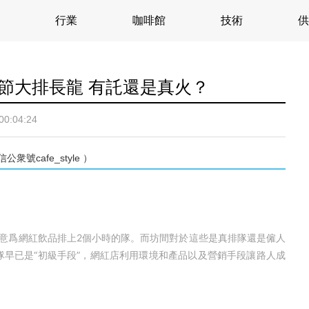
行業
咖啡館
技術
供
春節大排長龍 有託還是真火？
00:04:24
cafe_style ）
爲網紅飲品排上2個小時的隊。而坊間對於這些是真排隊還是僱人
早已是“初級手段”，網紅店利用環境和產品以及營銷手段讓路人成