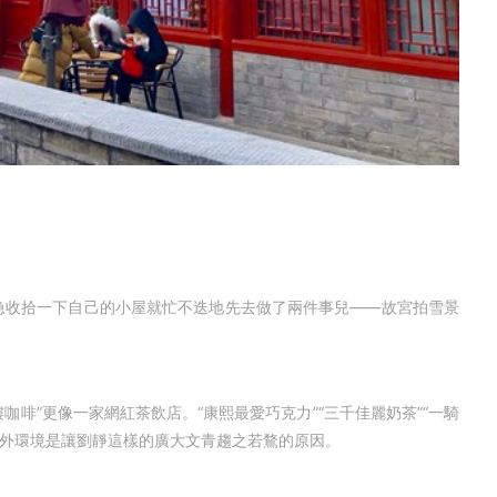
急收拾一下
自己的小屋就忙不迭地先去做了兩件事兒——故宮拍雪景
啡”更像一家網紅茶飲店。“康熙最愛巧克力”“三千佳麗奶茶”“一騎
店內外環境是讓劉靜這樣的廣大文青趨之若鶩的原因。