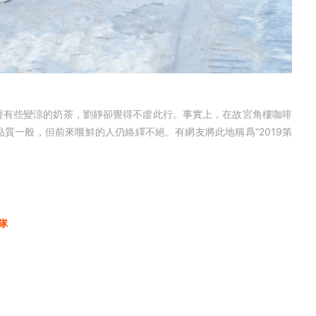
有些變涼的奶茶，劉靜卻覺得不虛此行。事實上，在故宮角樓咖啡
質一般，但前來嚐鮮的人仍絡繹不絕。有網友將此地稱爲“2019第
隊