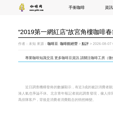
手衝咖啡
資訊
“2019第一網紅店”故宮角樓咖啡
作者：未知
來源：
咖啡豆
:
咖啡館經營
>
點評
>
2026-08-07 
專業咖啡知識交流 更多咖啡豆資訊 請關注咖啡工房（微信公衆號
近日調查機構發佈的數據顯示，有近3成的被訪消費者願意
湊人氣也爭論不休。北京青年報記者就此調查發現，僱人排隊
爲排隊客戶，背後是消費者消費觀念的悄然轉變。