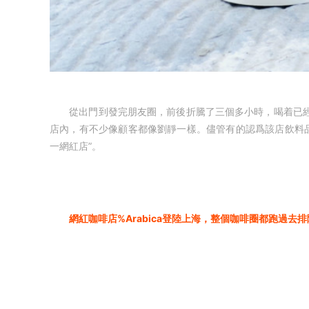
從出門到發完朋友圈，前後折騰了三個多小時，喝着已經
店內，有不少像顧客都像劉靜一樣。儘管有的認爲該店飲料品
一網紅店”。
網紅咖啡店%Arabica登陸上海，整個咖啡圈都跑過去排