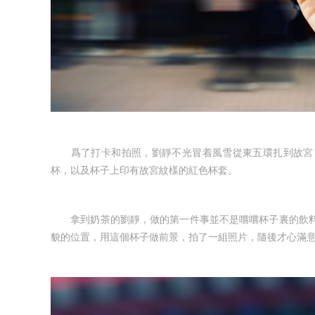
爲了打卡和拍照，劉靜不光冒着風雪從東五環扎到故宮，
杯，以及杯子上印有故宮紋樣的紅色杯套。
拿到奶茶的劉靜，做的第一件事並不是嚐嚐杯子裏的飲料
貌的位置，用這個杯子做前景，拍了一組照片，隨後才心滿