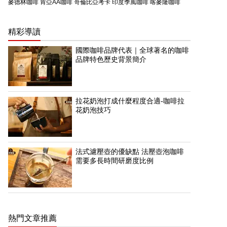
麥德林咖啡
肯亞AA咖啡
哥倫比亞考卡
印度季風咖啡
喀麥隆咖啡
精彩導讀
國際咖啡品牌代表｜全球著名的咖啡
品牌特色歷史背景簡介
拉花奶泡打成什麼程度合適-咖啡拉
花奶泡技巧
法式濾壓壺的優缺點 法壓壺泡咖啡
需要多長時間研磨度比例
熱門文章推薦