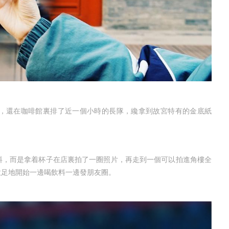
還在咖啡館裏排了近一個小時的長隊，纔拿到故宮特有的金底紙
，而是拿着杯子在店裏拍了一圈照片，再走到一個可以拍進角樓全
意足地開始一邊喝飲料一邊發朋友圈。