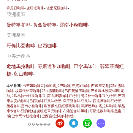
肯尼亞咖啡
-
盧旺達咖啡
-
坦桑尼亞咖啡
-
亞洲產區
曼特寧咖啡
-
黃金曼特寧
-
雲南小粒咖啡
-
美洲產區
哥倫比亞咖啡
-
巴西咖啡
-
中美洲產區
危地馬拉咖啡
-
哥斯達黎加咖啡
-
巴拿馬咖啡
-
翡翠莊園紅
標
-
藍山咖啡
-
本站推薦:
卡蒂姆咖啡豆
|
季風馬拉巴咖啡
|
牙買加咖啡
|
西達摩花魁
|
耶加雪啡
咖啡
|
埃塞俄比亞咖啡
|
耶加雪菲咖啡
|
巴西黃波旁咖啡
|
巴拿馬水洗花蝴蝶
|
尼
加拉瓜馬拉卡杜拉咖啡豆
|
羅布斯塔咖啡豆特點
|
阿拉比卡咖啡豆的特點
|
巴西
摩吉安納咖啡
|
巴西咖啡豆風味特點
|
烏干達咖啡豆風味
|
西達摩咖啡豆特點
|
後谷咖啡雲南小粒咖啡
|
埃塞俄比亞紅櫻桃咖啡
|
哥斯達黎加塔拉珠咖啡
|
單品
摩卡咖啡豆的特點
|
盧旺達單品咖啡
|
布隆迪咖啡風味
|
哥斯達黎加咖啡黑蜜口
感
|
巴拿馬卡杜拉咖啡
|
巴西喜拉多咖啡特點
|
������