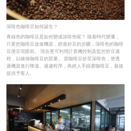
深啡色咖啡豆如何誕生？
青綠色的咖啡豆是如何變成深啡色呢？ 隨着時代變遷，
只要把咖啡豆放進機器，經過炒豆的步驟，深啡色的咖啡
豆便呈現眼前。 現在更可利用計算機控制及監控炒豆過
程，以確保咖啡豆的質量。 當咖啡豆炒至深啡色，便透
過機器進行降溫、過濾程序，再經人手篩選咖啡豆，最後
提供予客人。