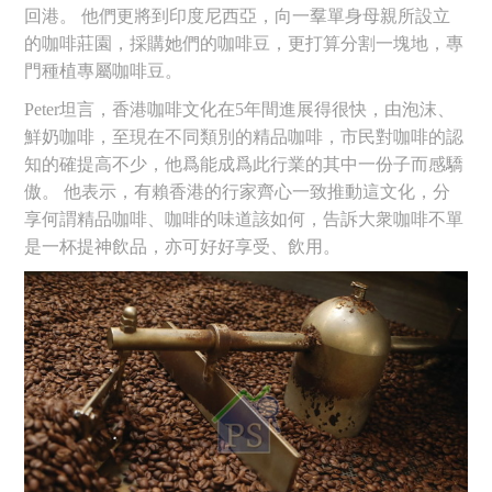
回港。 他們更將到印度尼西亞，向一羣單身母親所設立
的咖啡莊園，採購她們的咖啡豆，更打算分割一塊地，專
門種植專屬咖啡豆。
Peter坦言，香港咖啡文化在5年間進展得很快，由泡沫、
鮮奶咖啡，至現在不同類別的精品咖啡，市民對咖啡的認
知的確提高不少，他爲能成爲此行業的其中一份子而感驕
傲。 他表示，有賴香港的行家齊心一致推動這文化，分
享何謂精品咖啡、咖啡的味道該如何，告訴大衆咖啡不單
是一杯提神飲品，亦可好好享受、飲用。