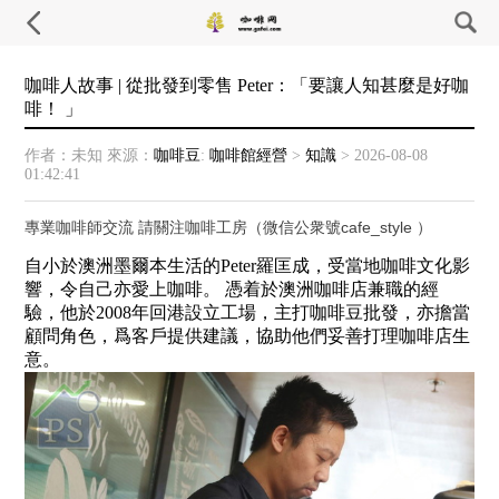
咖啡人故事 | 從批發到零售 Peter：「要讓人知甚麼是好咖
啡！ 」
作者：未知
來源：
咖啡豆
:
咖啡館經營
>
知識
>
2026-08-08
01:42:41
專業咖啡師交流 請關注咖啡工房（微信公衆號cafe_style ）
自小於澳洲墨爾本生活的Peter羅匡成，受當地咖啡文化影
響，令自己亦愛上咖啡。 憑着於澳洲咖啡店兼職的經
驗，他於2008年回港設立工場，主打咖啡豆批發，亦擔當
顧問角色，爲客戶提供建議，協助他們妥善打理咖啡店生
意。