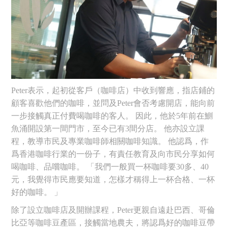
Peter表示，起初從客戶（咖啡店）中收到響應，指店鋪的
顧客喜歡他們的咖啡，並問及Peter會否考慮開店，能向前
一步接觸真正付費喝咖啡的客人。 因此，他於5年前在鰂
魚涌開設第一間門市，至今已有3間分店。 他亦設立課
程，教導市民及專業咖啡師相關咖啡知識。 他認爲，作
爲香港咖啡行業的一份子，有責任教育及向市民分享如何
喝咖啡、品嚐咖啡。 「我們一般買一杯咖啡要30多、40
元，我覺得市民應要知道，怎樣才稱得上一杯合格、一杯
好的咖啡。 」
除了設立咖啡店及開辦課程，Peter更親自遠赴巴西、哥倫
比亞等咖啡豆產區，接觸當地農夫，將認爲好的咖啡豆帶