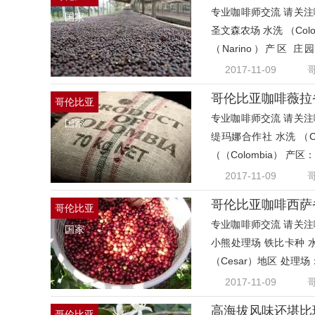
专业咖啡师交流 请关注咖
国家
圣文森农场 水洗 （Colombi
（Narino）产区 庄园
（Ca
2017-11-09
哥伦比亚咖啡薇拉
哥伦比亚
专业咖啡师交流 请关注咖
国家
缇玛娜合作社 水洗 （Colu
（（Colombia） 产
合作社
2017-11-09
哥伦比亚
专业咖啡师交流 请关注咖
国家
小熊处理场 铁比卡种 水洗 （
（Cesar）地区 处理场
八
2017-11-09
高海拔风味还堪比
哥伦比亚