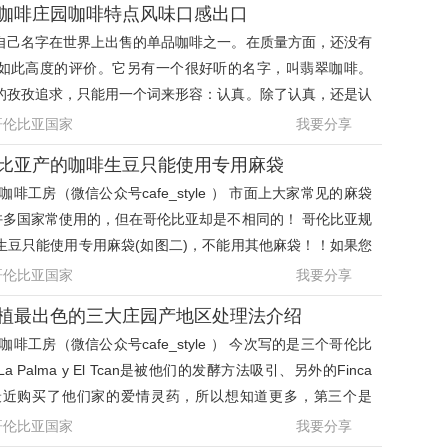
咖啡庄园咖啡特点风味口感出口
自己名字在世界上出售的单品咖啡之一。在质量方面，还没有
如此高度的评价。它另有一个很好听的名字，叫翡翠咖啡。
的孜孜追求，只能用一个词来形容：认真。除了认真，还是认
这方面一个广为
哥伦比亚国家
我要分享
比亚产的咖啡生豆只能使用专用麻袋
啡工房（微信公众号cafe_style ） 市面上大家常见的麻袋
许多国家常使用的，但在哥伦比亚却是不相同的！ 哥伦比亚规
生豆只能使用专用麻袋(如图二)，不能用其他麻袋！！如果您
到的不是专用
哥伦比亚国家
我要分享
植最出色的三大庄园产地区处理法介绍
啡工房（微信公众号cafe_style ） 今次写的是三个哥伦比
Palma y El Tcan是被他们的发酵方法吸引、另外的Finca
为笔者最近购买了他们家的爱情灵药，所以想知道更多，第三个是
a Santuario的姊
哥伦比亚国家
我要分享