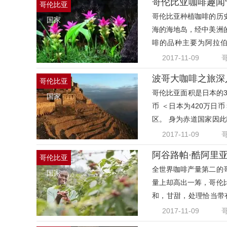
哥伦比亚咖啡趣闻
哥伦比亚
哥伦比亚种植咖啡的历
国家
海的海地岛，经中美洲
啡的品种主要为阿拉伯咖啡
(cof
2017-11-09
波哥大咖啡之旅深
哥伦比亚
哥伦比亚面积是日本的3
国家
币 ＜日本为420万日币
区。 身为赤道国家因此
爬楼
2017-11-09
阿谷路帕·酷阿里
哥伦比亚
全世界咖啡产量第二的
国家
量上却高出一筹，哥伦
和，甘甜，处理恰当带
南部
2017-11-09