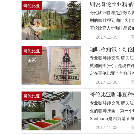
细说哥伦比亚精品
哥伦比亚
哥伦比亚咖啡是少数以
国家
别的咖啡得到咖啡客们
哥伦比亚人对咖啡品质
真。
2017-11-09
咖啡冷知识：哥伦
哥伦比亚
专业咖啡师交流 请关注咖
国家
就如同图(一)，是现在
定在哥伦比亚产的咖啡
收
2017-11-08
哥伦比亚咖啡豆种
哥伦比亚
专业咖啡师交流 请关注咖
国家
亚的咖啡庄园，第一个La 
Santuario是因
Finc
2017-11-03