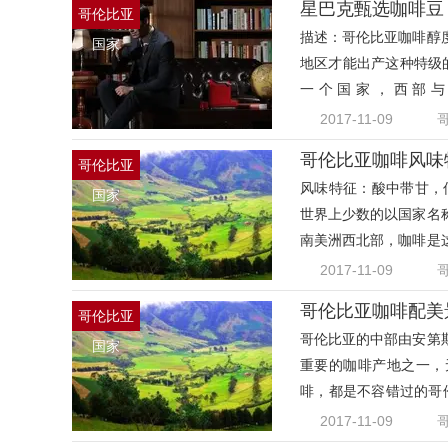
星巴克甄选咖啡豆
哥伦比亚
描述：哥伦比亚咖啡醇
国家
地区才能出产这种特级
一个国家，西部
2017-11-09
哥伦比亚咖啡风味
哥伦比亚
风味特征：酸中带甘，
国家
世界上少数的以国家名
南美洲西北部，咖啡是
了咖
2017-11-09
哥伦比亚咖啡配美
哥伦比亚
哥伦比亚的中部由安第
国家
重要的咖啡产地之一，
啡，都是不容错过的哥伦
动的
2017-11-09