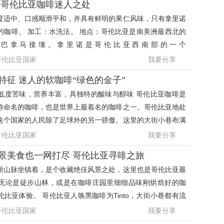
 哥伦比亚咖啡迷人之处
度适中、口感顺滑平和，并具有鲜明的果仁风味，只有拿里诺
的咖啡。 加工：水洗法。 地点：哥伦比亚是南美洲最西北的
与巴拿马接壤。拿里诺是哥伦比亚西南部的一个
哥伦比亚国家
我要分享
特征 迷人的软咖啡“绿色的金子”
低度苦味，营养丰富，具独特的酸味与醇味 哥伦比亚咖啡是
称命名的咖啡，也是世界上最着名的咖啡之一。哥伦比亚地处
这个国家的人民除了足球外的另一骄傲。这里的大街小巷布满
啡馆，服务生用
哥伦比亚国家
我要分享
景美食也一网打尽 哥伦比亚寻啡之旅
斯山脉坐镇着，是个收藏绝佳风景之处，这里也是哥伦比亚最
无论是徒步山林，或是在咖啡庄园里细细品味刚烘焙好的咖
比亚体验。 哥伦比亚人唤黑咖啡为Tinto，大街小巷都有流
咖啡摊，无时无
哥伦比亚国家
我要分享