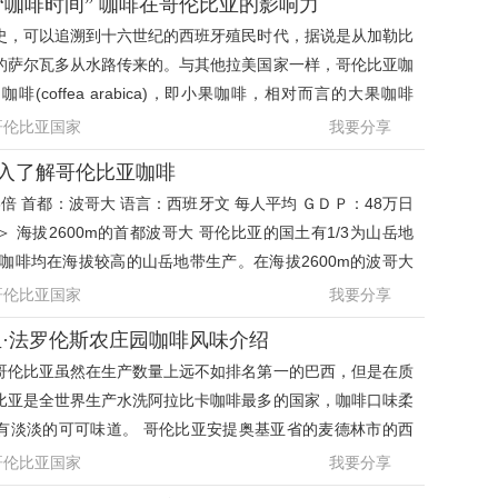
“咖啡时间” 咖啡在哥伦比亚的影响力
史，可以追溯到十六世纪的西班牙殖民时代，据说是从加勒比
的萨尔瓦多从水路传来的。与其他拉美国家一样，哥伦比亚咖
(coffea arabica)，即小果咖啡，相对而言的大果咖啡
fea robusta)大
哥伦比亚国家
我要分享
入了解哥伦比亚咖啡
倍 首都：波哥大 语言：西班牙文 每人平均 ＧＤＰ：48万日
＞ 海拔2600m的首都波哥大 哥伦比亚的国土有1/3为山岳地
咖啡均在海拔较高的山岳地带生产。在海拔2600m的波哥大
梯时更能感受到波
哥伦比亚国家
我要分享
亚·法罗伦斯农庄园咖啡风味介绍
哥伦比亚虽然在生产数量上远不如排名第一的巴西，但是在质
比亚是全世界生产水洗阿拉比卡咖啡最多的国家，咖啡口味柔
有淡淡的可可味道。 哥伦比亚安提奥基亚省的麦德林市的西
的阿谷路帕酷阿
哥伦比亚国家
我要分享