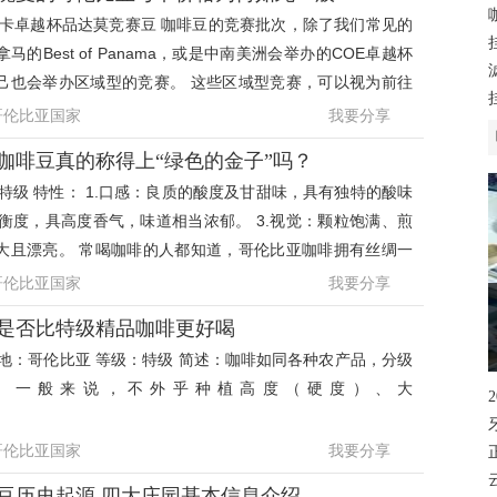
考卡卓越杯品达莫竞赛豆 咖啡豆的竞赛批次，除了我们常见的
的Best of Panama，或是中南美洲会举办的COE卓越杯
己也会举办区域型的竞赛。 这些区域型竞赛，可以视为前往
赛前的小联盟比赛
哥伦比亚国家
我要分享
咖啡豆真的称得上“绿色的金子”吗？
特级 特性： 1.口感：良质的酸度及甘甜味，具有独特的酸味
均衡度，具高度香气，味道相当浓郁。 3.视觉：颗粒饱满、煎
大且漂亮。 常喝咖啡的人都知道，哥伦比亚咖啡拥有丝绸一
滑的口感。它
哥伦比亚国家
我要分享
是否比特级精品咖啡更好喝
地：哥伦比亚 等级：特级 简述：咖啡如同各种农产品，分级
。一般来说，不外乎种植高度（硬度）、大
哥伦比亚国家
我要分享
豆历史起源 四大庄园基本信息介绍