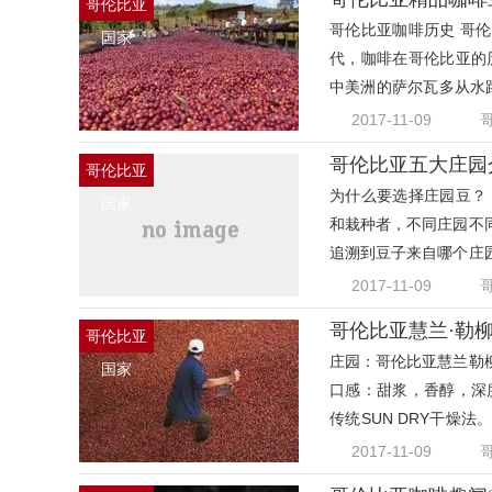
哥伦比亚
哥伦比亚咖啡历史 哥
国家
代，咖啡在哥伦比亚的
中美洲的萨尔瓦多从水路
瑞拉
2017-11-09
哥伦比亚五大庄园
哥伦比亚
为什么要选择庄园豆？
国家
和栽种者，不同庄园不
追溯到豆子来自哪个庄
前往
2017-11-09
哥伦比亚慧兰·勒
哥伦比亚
庄园：哥伦比亚慧兰勒柳
国家
口感：甜浆，香醇，深
传统SUN DRY干燥
种波邦
2017-11-09