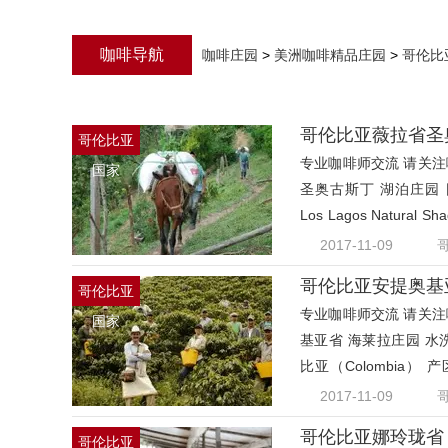
咖啡导航
咖啡庄园
>
美洲咖啡精品庄园
>
哥伦比
哥伦比亚
专业咖啡师交流 请关注咖
国家
圣奥古斯丁 湖泊庄园 日晒慢速干
Los Lagos Natur
（H
2017-11-09
哥伦比亚
专业咖啡师交流 请关注咖
国家
基亚省 海莱拉庄园 水洗 （Co
比亚（Colombia） 
Her
2017-11-09
哥伦比亚