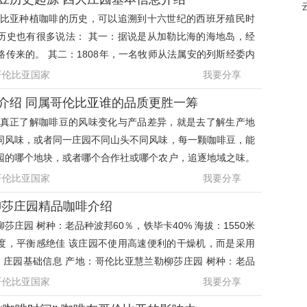
伦比亚种植咖啡的历史，可以追溯到十六世纪的西班牙殖民时
历史也有很多说法： 其一：据说是从加勒比海的海地岛，经
传来的。 其二：1808年，一名牧师从法属安的列斯经委内
将咖啡豆首次引入
哥伦比亚国家
我要分享
介绍 同属哥伦比亚谁的品质更胜一筹
 真正了解咖啡豆的风味变化与产品差异，就是去了解生产地
同风味，或者同一庄园不同山头不同风味，每一颗咖啡豆，能
园的哪个地块，或者哪个合作社或哪个农户，追逐地域之味。
咖啡产地，踏进
哥伦比亚国家
我要分享
柳莎庄园精品咖啡介绍
莎庄园 树种：老品种波邦60％，铁毕卡40% 海拔：1550米
度，平衡感绝佳 该庄园不使用高速便利的干燥机，而是采用
法。 庄园基础信息 产地：哥伦比亚慧兰勒柳莎庄园 树种：老品
60％，铁毕卡40
哥伦比亚国家
我要分享