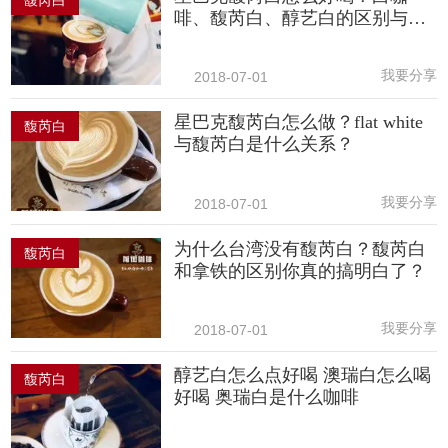
啡、馥芮白、醇艺白的区别与起
源
我要分享
2018-07-01
星巴克馥芮白怎么做？flat white
馥芮白
与馥芮白是什么关系？
我要分享
2018-07-01
为什么台湾没有馥芮白？馥芮白
馥芮白
和拿铁的区别你真的搞明白了？
我要分享
2018-07-01
醇艺白怎么点好喝 澳瑞白怎么喝
馥芮白
好喝 奥瑞白是什么咖啡