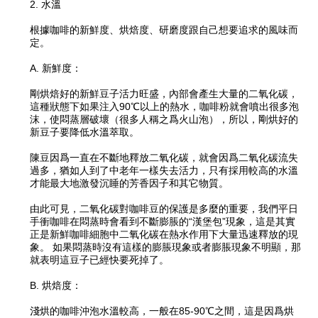
2. 水溫
根據咖啡的新鮮度、烘焙度、研磨度跟自己想要追求的風味而
定。
A. 新鮮度：
剛烘焙好的新鮮豆子活力旺盛，內部會產生大量的二氧化碳，
這種狀態下如果注入90℃以上的熱水，咖啡粉就會噴出很多泡
沫，使悶蒸層破壞（很多人稱之爲火山泡），所以，剛烘好的
新豆子要降低水溫萃取。
陳豆因爲一直在不斷地釋放二氧化碳，就會因爲二氧化碳流失
過多，猶如人到了中老年一樣失去活力，只有採用較高的水溫
才能最大地激發沉睡的芳香因子和其它物質。
由此可見，二氧化碳對咖啡豆的保護是多麼的重要，我們平日
手衝咖啡在悶蒸時會看到不斷膨脹的“漢堡包”現象，這是其實
正是新鮮咖啡細胞中二氧化碳在熱水作用下大量迅速釋放的現
象。 如果悶蒸時沒有這樣的膨脹現象或者膨脹現象不明顯，那
就表明這豆子已經快要死掉了。
B. 烘焙度：
淺烘的咖啡沖泡水溫較高，一般在85-90℃之間，這是因爲烘