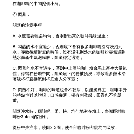
在咖啡粉的中間挖個小洞。
④ 悶蒸：
悶蒸的注意事項：
A. 水流需要輕柔均勻，否則衝出來的咖啡雜味過重；
B. 悶蒸的水不宜過少，否則底下會有很多咖啡粉沒有浸泡到
水，導致後續衝煮的時候，沒有浸泡到熱水的咖啡粉突然遇到
熱水而產生氣泡膨脹，阻礙穩定過濾；
C. 悶蒸的水不宜過多，否則中上層的咖啡粉會馬上產生大量氣
體，停留在粉層中間，阻礙底下的粉被預浸，導致過多熱水沿
著濾杯壁直接流到杯底進入分享壺；
D. 悶蒸不好，咖啡的味道也會不乾淨，以酸澀爲主，咖啡本身
的特點也難以體現，口感稀薄，帶有刺激感，回香也不夠凝
重。
悶蒸沖水時，應該輕、柔、快、均勻地淋在粉上，壺嘴距離咖
啡粉3-4cm的距離，
從粉中央注水，繞圓2-3圈，使全部咖啡粉都能均勻吸收。