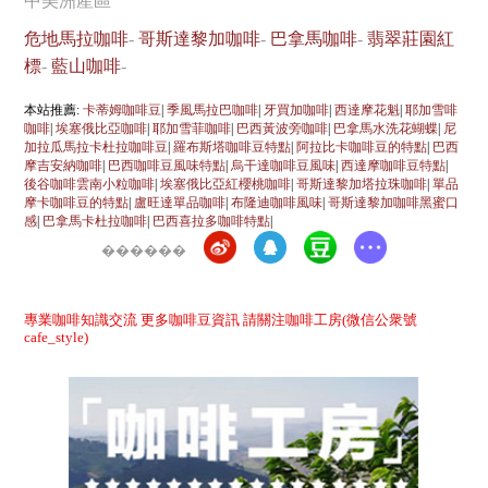
中美洲產區
危地馬拉咖啡
-
哥斯達黎加咖啡
-
巴拿馬咖啡
-
翡翠莊園紅
標
-
藍山咖啡
-
本站推薦:
卡蒂姆咖啡豆
|
季風馬拉巴咖啡
|
牙買加咖啡
|
西達摩花魁
|
耶加雪啡
咖啡
|
埃塞俄比亞咖啡
|
耶加雪菲咖啡
|
巴西黃波旁咖啡
|
巴拿馬水洗花蝴蝶
|
尼
加拉瓜馬拉卡杜拉咖啡豆
|
羅布斯塔咖啡豆特點
|
阿拉比卡咖啡豆的特點
|
巴西
摩吉安納咖啡
|
巴西咖啡豆風味特點
|
烏干達咖啡豆風味
|
西達摩咖啡豆特點
|
後谷咖啡雲南小粒咖啡
|
埃塞俄比亞紅櫻桃咖啡
|
哥斯達黎加塔拉珠咖啡
|
單品
摩卡咖啡豆的特點
|
盧旺達單品咖啡
|
布隆迪咖啡風味
|
哥斯達黎加咖啡黑蜜口
感
|
巴拿馬卡杜拉咖啡
|
巴西喜拉多咖啡特點
|
������
專業咖啡知識交流 更多咖啡豆資訊 請關注咖啡工房(微信公衆號
cafe_style)