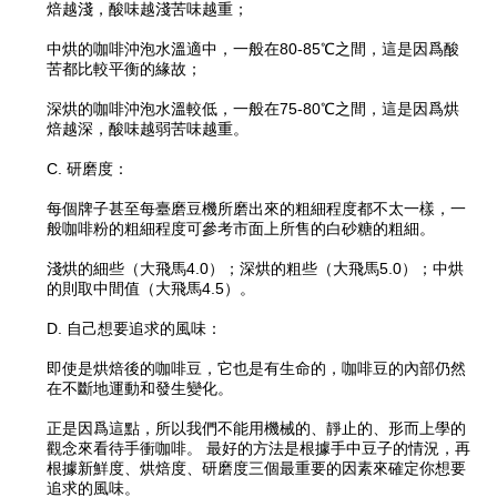
焙越淺，酸味越淺苦味越重；
中烘的咖啡沖泡水溫適中，一般在80-85℃之間，這是因爲酸
苦都比較平衡的緣故；
深烘的咖啡沖泡水溫較低，一般在75-80℃之間，這是因爲烘
焙越深，酸味越弱苦味越重。
C. 研磨度：
每個牌子甚至每臺磨豆機所磨出來的粗細程度都不太一樣，一
般咖啡粉的粗細程度可參考市面上所售的白砂糖的粗細。
淺烘的細些（大飛馬4.0）；深烘的粗些（大飛馬5.0）；中烘
的則取中間值（大飛馬4.5）。
D. 自己想要追求的風味：
即使是烘焙後的咖啡豆，它也是有生命的，咖啡豆的內部仍然
在不斷地運動和發生變化。
正是因爲這點，所以我們不能用機械的、靜止的、形而上學的
觀念來看待手衝咖啡。 最好的方法是根據手中豆子的情況，再
根據新鮮度、烘焙度、研磨度三個最重要的因素來確定你想要
追求的風味。