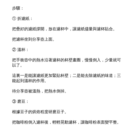
步驟：
① 折濾紙：
把疊好的濾紙撐開，放在濾杯中，讓濾紙儘量與濾杯貼合。
把濾杯坐到分享壺上面。
② 溫杯：
把手衝壺中的熱水沿著濾杯的杯壁畫圈，慢慢倒入，少量就可
以了。
這裏一是能讓濾紙更加緊貼杯壁；二是能去除濾紙的味道；三
能起到溫杯的作用。
待分享壺被溫熱，把熱水倒掉。
③ 磨豆：
根據豆子的烘焙程度研磨豆子。
把咖啡粉倒入濾杯後，輕輕晃動濾杯，讓咖啡粉表面變平整。