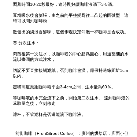
悶蒸時間10-20秒最好，這時剛好讓咖啡液滴下3-5滴。
豆粉吸水後會膨脹，由之前的平整變爲往上凸起的圓弧型，這
時可以聞到咖啡粉
散發出的淡淡香醇味，這個步驟決定沖泡一杯咖啡是否成功。
⑤ 分次注水：
悶蒸後第一次注水，以咖啡粉的中心點爲圓心，用適當細的水
流以畫圓的方式注水，
切記不要直接接觸濾紙，否則咖啡會澀，應保持邊緣距離1cm
以內。
壺嘴高度應距咖啡粉平面3-4cm之間，注水量爲60％。
等咖啡液的水完全流下之前，開始第二次注水。 達到咖啡液的
萃取量之後，立刻移走
濾杯，不管濾杯是否還能滴下咖啡液。
前街咖啡（FrontStreet Coffee）：廣州的烘焙店，店面小但