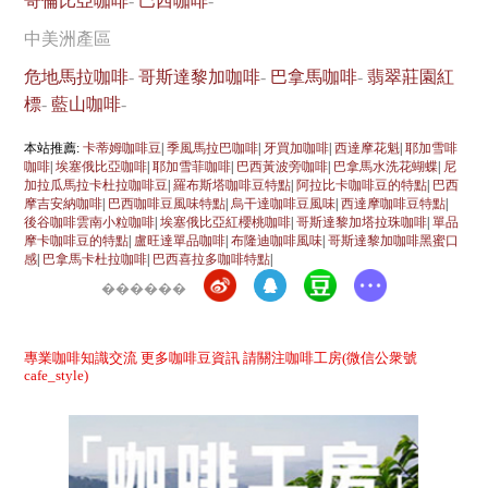
哥倫比亞咖啡
-
巴西咖啡
-
中美洲產區
危地馬拉咖啡
-
哥斯達黎加咖啡
-
巴拿馬咖啡
-
翡翠莊園紅
標
-
藍山咖啡
-
本站推薦:
卡蒂姆咖啡豆
|
季風馬拉巴咖啡
|
牙買加咖啡
|
西達摩花魁
|
耶加雪啡
咖啡
|
埃塞俄比亞咖啡
|
耶加雪菲咖啡
|
巴西黃波旁咖啡
|
巴拿馬水洗花蝴蝶
|
尼
加拉瓜馬拉卡杜拉咖啡豆
|
羅布斯塔咖啡豆特點
|
阿拉比卡咖啡豆的特點
|
巴西
摩吉安納咖啡
|
巴西咖啡豆風味特點
|
烏干達咖啡豆風味
|
西達摩咖啡豆特點
|
後谷咖啡雲南小粒咖啡
|
埃塞俄比亞紅櫻桃咖啡
|
哥斯達黎加塔拉珠咖啡
|
單品
摩卡咖啡豆的特點
|
盧旺達單品咖啡
|
布隆迪咖啡風味
|
哥斯達黎加咖啡黑蜜口
感
|
巴拿馬卡杜拉咖啡
|
巴西喜拉多咖啡特點
|
������
專業咖啡知識交流 更多咖啡豆資訊 請關注咖啡工房(微信公衆號
cafe_style)