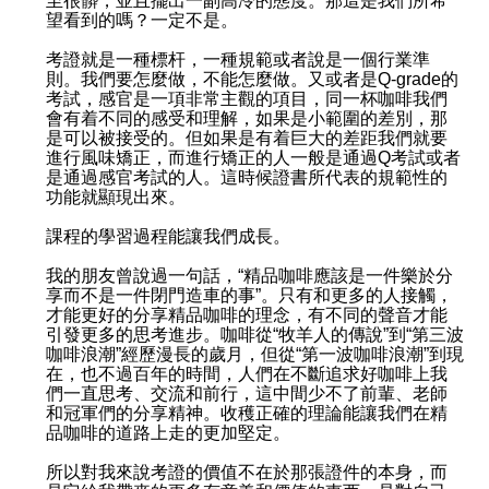
至很髒，並且擺出一副高冷的態度。那這是我們所希
望看到的嗎？一定不是。
考證就是一種標杆，一種規範或者說是一個行業準
則。我們要怎麼做，不能怎麼做。又或者是Q-grade的
考試，感官是一項非常主觀的項目，同一杯咖啡我們
會有着不同的感受和理解，如果是小範圍的差別，那
是可以被接受的。但如果是有着巨大的差距我們就要
進行風味矯正，而進行矯正的人一般是通過Q考試或者
是通過感官考試的人。這時候證書所代表的規範性的
功能就顯現出來。
課程的學習過程能讓我們成長。
我的朋友曾說過一句話，“精品咖啡應該是一件樂於分
享而不是一件閉門造車的事”。只有和更多的人接觸，
才能更好的分享精品咖啡的理念，有不同的聲音才能
引發更多的思考進步。咖啡從“牧羊人的傳說”到“第三波
咖啡浪潮”經歷漫長的歲月，但從“第一波咖啡浪潮”到現
在，也不過百年的時間，人們在不斷追求好咖啡上我
們一直思考、交流和前行，這中間少不了前輩、老師
和冠軍們的分享精神。收穫正確的理論能讓我們在精
品咖啡的道路上走的更加堅定。
所以對我來說考證的價值不在於那張證件的本身，而