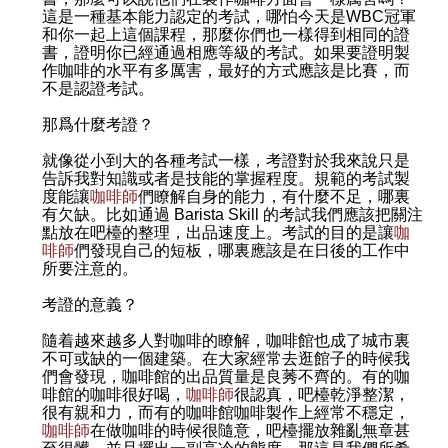
這是一種基本能力認定的考試，哪怕今天是WBC冠軍
和你一起上這個課程，那麼你們也一樣得到相同的證
書，證明你已經通過相應等級的考試。如果要證明製
作咖啡的水平有多厲害，最好的方式應該是比賽，而
不是認證考試。
那爲什麼考證？
就像從小到大的各種考試一樣，考證對於我來說只是
告訴我對知識或者是技能的掌握程度。規範的考試製
度能讓
咖啡師
們瞭解自身的能力，有什麼不足，哪裏
有欠缺。比如通過 Barista Skill 的考試我們應該把關注
點放在吧檯的整理，出品速度上。考試的目的是讓
咖
啡師
們發現自己的短板，哪裏應該是在日後的工作中
所要注意的。
考證的意義？
隨着越來越多人對咖啡的瞭解，咖啡館也成了城市裏
不可或缺的一個建築。在大家經常去逛館子的時候我
們會發現，咖啡館的出品質量是良莠不齊的。有的咖
啡館的咖啡很好喝，
咖啡師
很認真，吧檯乾淨整潔，
很有親和力，而有的咖啡館咖啡製作上經常不穩定，
咖啡師
在做咖啡的時候很隨意，吧檯擺放雜亂無章甚