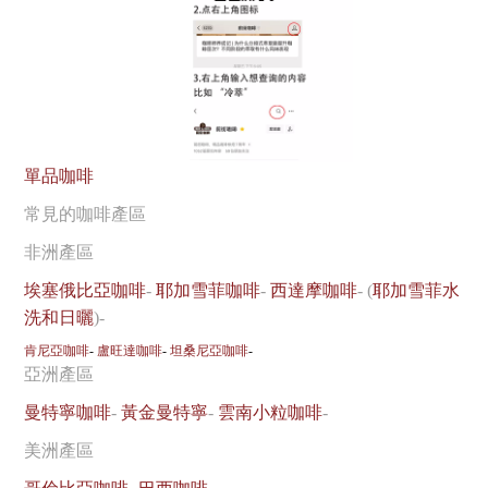
單品咖啡
常見的咖啡產區
非洲產區
埃塞俄比亞咖啡
-
耶加雪菲咖啡
-
西達摩咖啡
- (
耶加雪菲水
洗和日曬
)-
肯尼亞咖啡
-
盧旺達咖啡
-
坦桑尼亞咖啡
-
亞洲產區
曼特寧咖啡
-
黃金曼特寧
-
雲南小粒咖啡
-
美洲產區