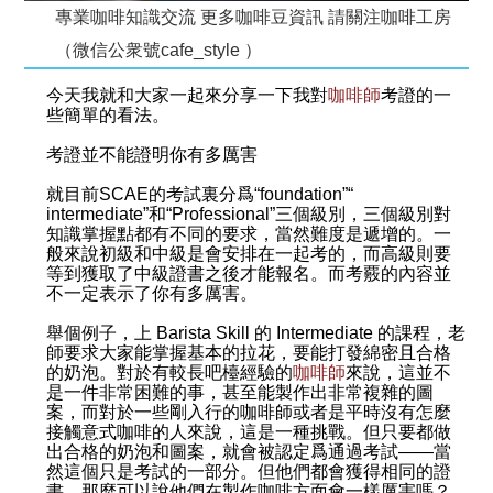
專業咖啡知識交流 更多咖啡豆資訊 請關注咖啡工房
（微信公衆號cafe_style ）
今天我就和大家一起來分享一下我對
咖啡師
考證的一
些簡單的看法。
考證並不能證明你有多厲害
就目前SCAE的考試裏分爲“foundation”“
intermediate”和“Professional”三個級別，三個級別對
知識掌握點都有不同的要求，當然難度是遞增的。一
般來說初級和中級是會安排在一起考的，而高級則要
等到獲取了中級證書之後才能報名。而考覈的內容並
不一定表示了你有多厲害。
舉個例子，上 Barista Skill 的 Intermediate 的課程，老
師要求大家能掌握基本的拉花，要能打發綿密且合格
的奶泡。對於有較長吧檯經驗的
咖啡師
來說，這並不
是一件非常困難的事，甚至能製作出非常複雜的圖
案，而對於一些剛入行的咖啡師或者是平時沒有怎麼
接觸意式咖啡的人來說，這是一種挑戰。但只要都做
出合格的奶泡和圖案，就會被認定爲通過考試——當
然這個只是考試的一部分。但他們都會獲得相同的證
書，那麼可以說他們在製作咖啡方面會一樣厲害嗎？