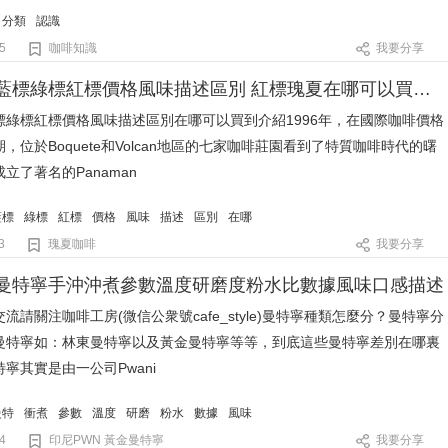
分類
認識
5
咖啡知識
我要分享
瑰夏咖啡藍標綠標紅標價格風味描述區別 紅標瑰夏在哪可以買到介紹
標綠標紅標價格風味描述區別在哪可以買到介紹1996年，在國際咖啡價格
，位於Boquete和Volcan地區的七家咖啡莊園看到了特質咖啡時代的曙
立了著名的Panaman
藍標
綠標
紅標
價格
風味
描述
區別
在哪
3
瑰夏咖啡
我要分享
曼特寧手沖沖煮參數溫度研磨度粉水比數據風味口感描述
流請關注咖啡工房(微信公衆號cafe_style)曼特寧種類怎麼分？曼特寧分
曼特寧如：林東曼特寧以及黃金曼特寧等等，到底這些曼特寧差別在哪裏
寧其實是由一公司Pwani
曼特
衝煮
參數
溫度
研磨
粉水
數據
風味
4
印尼PWN 黃金曼特寧
我要分享