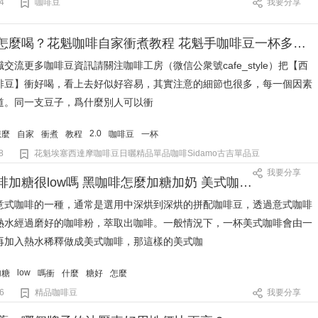
4
咖啡豆
我要分享
花魁咖啡怎麼喝？花魁咖啡自家衝煮教程 花魁手咖啡豆一杯多少錢
交流更多咖啡豆資訊請關注咖啡工房（微信公衆號cafe_style）把【西
啡豆】衝好喝，看上去好似好容易，其實注意的細節也很多，每一個因素
道。同一支豆子，爲什麼別人可以衝
2.0
怎麼
自家
衝煮
教程
咖啡豆
一杯
8
花魁埃塞西達摩咖啡豆日曬精品單品咖啡Sidamo古吉單品豆
我要分享
喝美式咖啡加糖很low嗎 黑咖啡怎麼加糖加奶 美式咖啡豆特點故事
意式咖啡的一種，通常是選用中深烘到深烘的拼配咖啡豆，透過意式咖啡
熱水經過磨好的咖啡粉，萃取出咖啡。一般情況下，一杯美式咖啡會由一
再加入熱水稀釋做成美式咖啡，那這樣的美式咖
low
加糖
嗎衝
什麼
糖好
怎麼
6
精品咖啡豆
我要分享