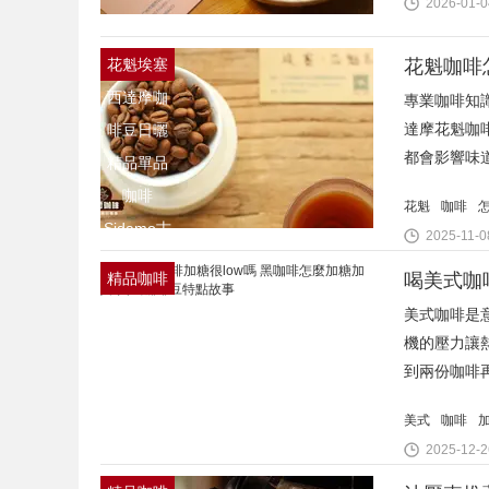
2026-01-0
花魁埃塞
西達摩咖
專業咖啡知識
達摩花魁咖
啡豆日曬
都會影響味
精品單品
咖啡
花魁
咖啡
Sidamo古
2025-11-0
吉單品豆
精品咖啡
豆
美式咖啡是
機的壓力讓
到兩份咖啡
美式
咖啡
2025-12-2