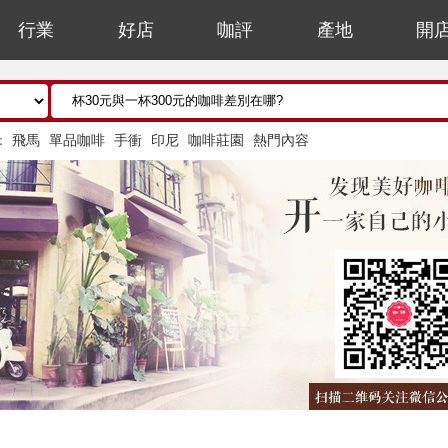
行業
好店
咖評
產地
開
：
飛馬
單品咖啡
手衝
印尼
咖啡莊園
熱門內容