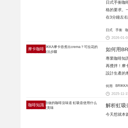
日式手衝咖
格的要求。一
在3分鐘左右
日式
手衝
2026-01-0
摩卡咖啡
如何用BR
專業咖啡知識
再攪拌！摩卡
設計生產的
BRIKKA
何用
2025-11-1
咖啡知識
解析虹吸
今天想就本