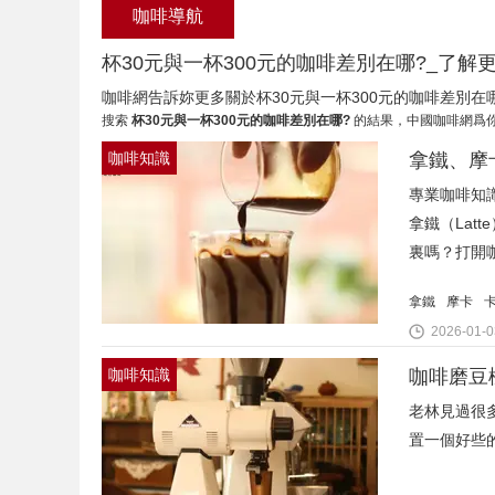
咖啡導航
咖啡網告訴妳更多關於杯30元與一杯300元的咖啡差別在
搜索
杯30元與一杯300元的咖啡差別在哪?
的結果，中國咖啡網爲你
咖啡知識
拿鐵、摩
專業咖啡知識
拿鐵（Lat
裏嗎？打開咖
拿鐵
摩卡
2026-01-0
咖啡知識
咖啡磨豆
老林見過很
置一個好些