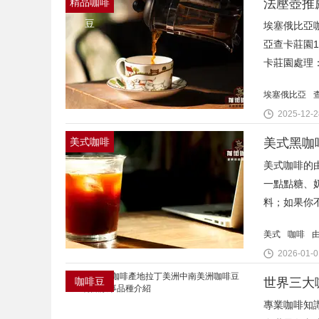
精品咖啡
法壓壺推
豆
埃塞俄比亞
亞查卡莊園19
卡莊園處理
埃塞俄比亞
2025-12-2
美式咖啡
美式咖啡的
一點點糖、
料；如果你
美式
咖啡
2026-01-0
咖啡豆
世界三大
專業咖啡知識