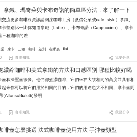
、拿鐵、瑪奇朵與卡布奇諾的簡單區分法，來了解一下
交流更多咖啡豆資訊請關注咖啡工房（微信公衆號cafe_style）拿鐵、
卡差別比一比你知道拿鐵（Latte）、卡布奇諾（Cappuccino）、摩卡
）這三種咖啡的差
flat
奇諾
摩卡
三種
咖啡
差別
在哪裏
0
咖啡知識
我要分享
泡濃縮咖啡和美式拿鐵的方法和口感區別 哪種比較好喝
卡壺和法壓壺很像。他們都煮濃咖啡。它們坐在大致相同的高度並具有相
看起來你可以將它們用於相同的目的，它們的用途也大不相同。摩卡壺阿
lfonsoBialetti)發明
1
咖啡知識
我要分享
咖啡壺怎麼挑選 法式咖啡壺使用方法 手沖壺類型