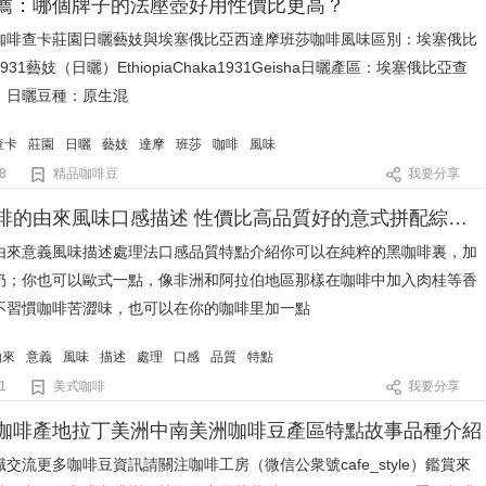
薦：哪個牌子的法壓壺好用性價比更高？
咖啡查卡莊園日曬藝妓與埃塞俄比亞西達摩班莎咖啡風味區別：埃塞俄比
31藝妓（日曬）EthiopiaChaka1931Geisha日曬產區：埃塞俄比亞查
：日曬豆種：原生混
查卡
莊園
日曬
藝妓
達摩
班莎
咖啡
風味
8
精品咖啡豆
我要分享
美式黑咖啡的由來風味口感描述 性價比高品質好的意式拼配綜合豆推薦
由來意義風味描述處理法口感品質特點介紹你可以在純粹的黑咖啡裏，加
奶；你也可以歐式一點，像非洲和阿拉伯地區那樣在咖啡中加入肉桂等香
不習慣咖啡苦澀味，也可以在你的咖啡里加一點
由來
意義
風味
描述
處理
口感
品質
特點
1
美式咖啡
我要分享
咖啡產地拉丁美洲中南美洲咖啡豆產區特點故事品種介紹
交流更多咖啡豆資訊請關注咖啡工房（微信公衆號cafe_style）鑑賞來