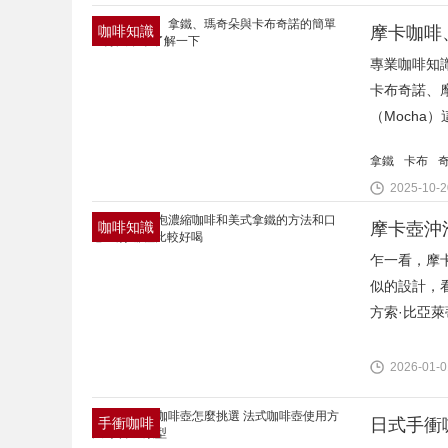
咖啡知識
摩卡咖啡
專業咖啡知識
卡布奇諾、摩
（Mocha
拿鐵
卡布
2025-10-2
咖啡知識
摩卡壺沖
乍一看，摩
似的設計，
方索·比亞萊蒂(A
2026-01-0
手衝咖啡
日式手衝