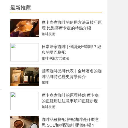
最新推薦
內容_咖啡網
摩卡壺煮咖啡的使用方法及技巧原
理 比樂蒂摩卡壺的特點介紹
咖啡技術
日常居家咖啡 | 何謂曼巴咖啡？經
典的曼巴拼配
咖啡沖泡方式煮法
國際咖啡品牌代表｜全球著名的咖
啡品牌特色歷史背景簡介
咖啡
摩卡壺煮咖啡的原理特點 摩卡壺
的正確用法注意事項和正確步驟
咖啡技術
咖啡品種拼配 拼配咖啡是什麼意
思 SOE和拼配咖啡哪個好喝？