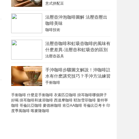
意式拼配豆
法壓壺沖泡咖啡圖解 法壓壺壓出
咖啡美味
咖啡技術
法壓壺咖啡和虹吸壺咖啡的風味有
什麽差異-法壓壺和虹吸壺的區別
法壓壺器具
手沖咖啡步驟圖文解說！沖咖啡註
水有什麽講究技巧？手沖方法練習
手衝咖啡
手衝咖啡
什麼是手衝咖啡
衣索匹亞咖啡
掛耳咖啡哪個牌子
好喝
掛耳咖啡和速溶咖啡
西達摩咖啡
耶加雪菲咖啡
曼特寧
咖啡
哥倫比亞咖啡
麥德林咖啡
肯亞AA咖啡
哥倫比亞考卡
印
度季風咖啡
喀麥隆咖啡