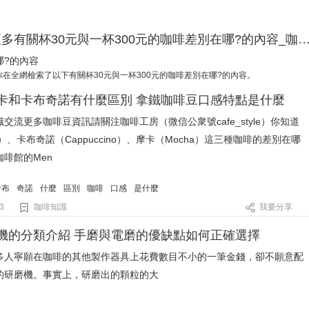
杯30元與一杯300元的咖啡差別在哪?_了解更多有關杯30元與一杯300元的咖啡差別在哪?的
哪?的內容
在全網檢索了以下有關杯30元與一杯300元的咖啡差別在哪?的內容。
卡和卡布奇諾有什麼區別 拿鐵咖啡豆口感特點是什麼
交流更多咖啡豆資訊請關注咖啡工房（微信公衆號cafe_style）你知道
te）、卡布奇諾（Cappuccino）、摩卡（Mocha）這三種咖啡的差別在哪
啡館的Men
卡布
奇諾
什麼
區別
咖啡
口感
是什麼
3
咖啡知識
我要分享
機的分類介紹 手磨與電磨的優缺點如何正確選擇
多人寧願在咖啡的其他製作器具上花費數目不小的一筆金錢，卻不願意配
的研磨機。事實上，研磨出的顆粒的大