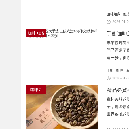
咖啡知識
虹
2026-01-0
咖啡知識
手衝咖啡
專業咖啡知識
們已經講了
這一步，衝
手衝
咖啡
2026-01-0
咖啡豆
精品必買
壹杯美味的
子，哪些原產
世界各地的