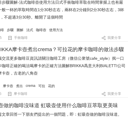
啡步驟圖解-法式咖啡壺使用方法日式手衝咖啡萃取在時間掌握上也有嚴
般一杯的萃取時間在1分30秒左右，兩杯在2分鐘到2分30秒左右，3杯
，不超過3分30秒。離開了這個時間
咖啡
步驟
圖解
法式
咖啡壺
使用方法
5
手衝咖啡
我要分享
IKKA摩卡壺煮出crema？可拉花的摩卡咖啡的做法步驟
交流更多咖啡豆資訊請關注咖啡工房（微信公衆號cafe_style）抿一口
咖啡正確的喝法喝摩卡的正確方法圖解BRIKKA爲意大利BIALETTI公司
摩卡壺，古老的八角壺
crema
摩卡壺
煮出
可拉
花的
5
摩卡咖啡
我要分享
壺做的咖啡沒味道 虹吸壶使用什么咖啡豆萃取更美味
篇文章回答一下朋友們提出的一個問題，即：虹吸壺做的咖啡沒味道。