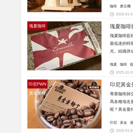
咖啡
磨豆機
2026-01-0
瑰夏咖啡
瑰夏咖啡藍
最低迷的時期
光。組織併成
瑰夏
咖啡
2025-11-0
印尼PWN
印尼黃金
黃金曼特
專業咖啡師交
爲各種地名
寧
呢？黃金曼特
印尼
黃金
2026-01-0