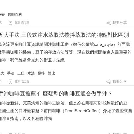
吸壺
咖啡百科
3
咖啡知識
我要分享
五大手法 三段式注水萃取法攪拌萃取法的特點對比區別
交流更多咖啡豆資訊請關注咖啡工房（微信公衆號cafe_style）前面我
做手衝咖啡的裝備，豆子的存放方法等等，現在我們就開始進入最重要的
咖啡！我們經常會見到的衝煮手法總
五大
手法
三段
水法
攪拌
對比
4
咖啡知識
我要分享
手沖咖啡豆推薦 什麼類型的咖啡豆適合做手沖？
咖啡從新鮮、完美烘焙的咖啡豆開始。但是妳在哪裏可以找到最好的豆
國生產的口味最有趣？前街咖啡（FrontStreetCoffee）介紹了壹些來自
咖啡豆指南，以及各種咖啡類