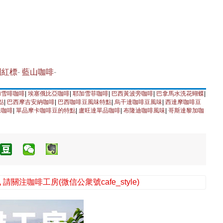
園紅標
-
藍山咖啡
-
加雪啡咖啡
|
埃塞俄比亞咖啡
|
耶加雪菲咖啡
|
巴西黃波旁咖啡
|
巴拿馬水洗花蝴蝶
|
點
|
巴西摩吉安納咖啡
|
巴西咖啡豆風味特點
|
烏干達咖啡豆風味
|
西達摩咖啡豆
珠咖啡
|
單品摩卡咖啡豆的特點
|
盧旺達單品咖啡
|
布隆迪咖啡風味
|
哥斯達黎加咖
注咖啡工房(微信公衆號cafe_style)