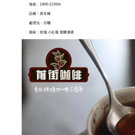
海拔：1800-2150m
品種：原生種
處理法：日曬
風味：玫瑰 小紅莓 發酵酒香