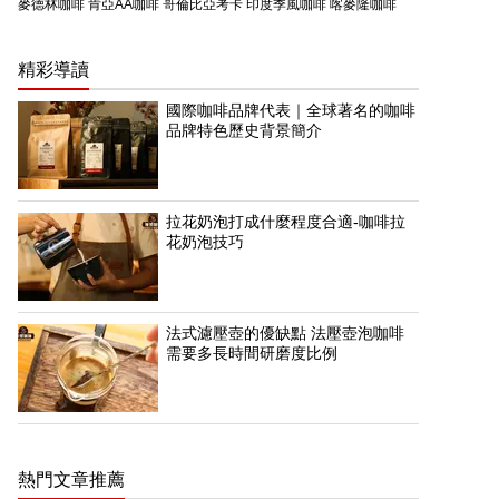
麥德林咖啡
肯亞AA咖啡
哥倫比亞考卡
印度季風咖啡
喀麥隆咖啡
精彩導讀
國際咖啡品牌代表｜全球著名的咖啡
品牌特色歷史背景簡介
拉花奶泡打成什麼程度合適-咖啡拉
花奶泡技巧
法式濾壓壺的優缺點 法壓壺泡咖啡
需要多長時間研磨度比例
熱門文章推薦