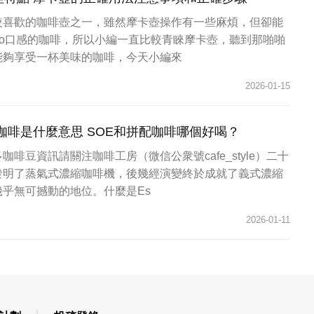
較喜歡的咖啡壺之一，雖然摩卡壺操作有一些麻煩，但卻能
esso口感的咖啡，所以小編一直比較青睞摩卡壺，聽到那啪啪
能夠享受一杯美味的咖啡，今天小編來
2026-01-15
咖啡是什麼意思 SOE和拼配咖啡哪個好喝？
啡豆資訊請關注咖啡工房（微信公衆號cafe_style）二十
發明了蒸氣式濃縮咖啡機，後幾經演變終於成就了義式濃縮
乎無可撼動的地位。什麼是Es
2026-01-11