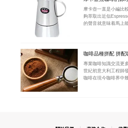
摩卡壺一直是小編比
夠萃取出近似Espr
的聲音就意味着馬上
咖啡品種拼配 拼配
專業咖啡知識交流更多咖
世紀初意大利工程師
咖啡在現今咖啡界中幾