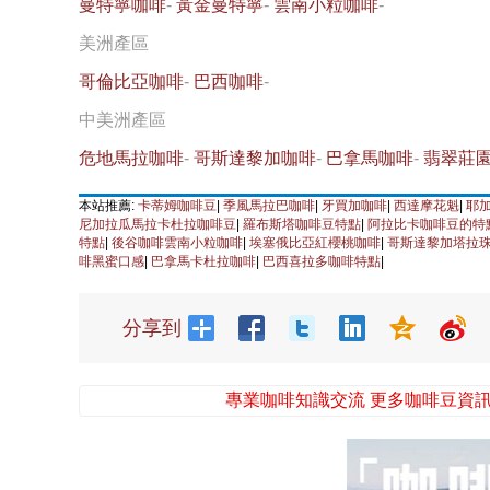
曼特寧咖啡
-
黃金曼特寧
-
雲南小粒咖啡
-
美洲產區
哥倫比亞咖啡
-
巴西咖啡
-
中美洲產區
危地馬拉咖啡
-
哥斯達黎加咖啡
-
巴拿馬咖啡
-
翡翠莊
本站推薦:
卡蒂姆咖啡豆
|
季風馬拉巴咖啡
|
牙買加咖啡
|
西達摩花魁
|
耶
尼加拉瓜馬拉卡杜拉咖啡豆
|
羅布斯塔咖啡豆特點
|
阿拉比卡咖啡豆的特
特點
|
後谷咖啡雲南小粒咖啡
|
埃塞俄比亞紅櫻桃咖啡
|
哥斯達黎加塔拉
啡黑蜜口感
|
巴拿馬卡杜拉咖啡
|
巴西喜拉多咖啡特點
|
分享到
專業咖啡知識交流 更多咖啡豆資訊 請關