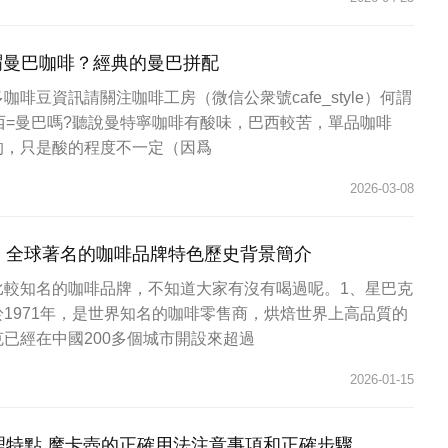
何謂曼巴咖啡？經典的曼巴拼配
啡豆資訊請關注咖啡工房（微信公衆號cafe_style）何謂
西=曼巴嗎?聽說曼特寧咖啡有酸味，巴西較苦，單品咖啡
的，只是酸的程度不一定（因爲
2026-03-08
｜全球著名的咖啡品牌特色歷史背景簡介
比較知名的咖啡品牌，不知道大家有沒有喝過呢。1、星巴克
1971年，是世界知名的咖啡零售商，烘焙世界上高品質的
已經在中國200多個城市開設來超過
2026-01-15
理特點 摩卡壺的正確用法注意事項和正確步驟