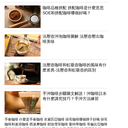
咖啡品種拼配 拼配咖啡是什麼意思
SOE和拼配咖啡哪個好喝？
法壓壺沖泡咖啡圖解 法壓壺壓出咖
啡美味
法壓壺咖啡和虹吸壺咖啡的風味有什
麽差異-法壓壺和虹吸壺的區別
手沖咖啡步驟圖文解說！沖咖啡註水
有什麽講究技巧？手沖方法練習
手衝咖啡
什麼是手衝咖啡
衣索匹亞咖啡
掛耳咖啡哪個牌子好喝
掛耳
咖啡和速溶咖啡
西達摩咖啡
耶加雪菲咖啡
曼特寧咖啡
哥倫比亞咖啡