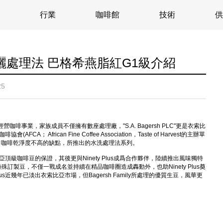
行業
咖啡館
技術
供
日曬處理法 巴格希燕脂紅G1級介紹
25
經營咖啡事業，家族成員不僅擁有數座處理廠，"S.A. Bagersh PLC"更是衣索比
； African Fine Coffee Association，Taste of Harvest的主辦單
法下，咖啡乾淨度不高的缺點，所推出的水洗處理法系列。
說是衣索比亞頂級咖啡豆的保證，其後更與Ninety Plus成爲合作夥伴，陸續推出風味獨特
、…...等特殊訂製豆，不僅一戰成名並持續在精品咖啡圈造成轟動外，也助Ninety Plus奠
s近幾年已淡出衣索比亞市場，但Bagersh Family所處理的優質生豆，風華更