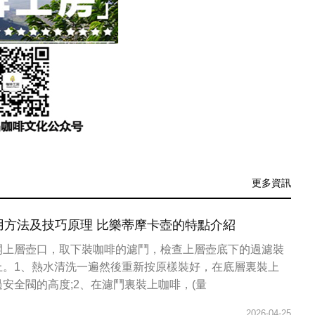
更多資訊
用方法及技巧原理 比樂蒂摩卡壺的特點介紹
開上層壺口，取下裝咖啡的濾鬥，檢查上層壺底下的過濾裝
上。1、熱水清洗一遍然後重新按原樣裝好，在底層裏裝上
安全閥的高度;2、在濾鬥裏裝上咖啡，(量
2026-04-25