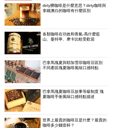
dirty髒咖啡是什麼意思？dirty咖啡與
拿鐵澳白的咖啡有什麼區別
各類咖啡在功效和香氣-爲什麼藍
山、曼特寧、摩卡比較受歡迎
巴拿馬瑰夏與耶加雪菲咖啡豆區別
不同產區瑰夏咖啡風味口感特點
巴拿馬瑰夏咖啡豆故事等級制度 瑰
夏咖啡手衝風味口感特點描述
世界上最貴的咖啡豆是什麽？最貴的
咖啡多少錢壹杯？