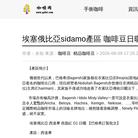
手衝咖啡
資訊
埃塞俄比亞sidamo產區 咖啡豆
作者：未知
來源：
咖啡豆
:
精品咖啡豆
>
2026-08-09 17:25:
【產區簡介】
幾個世代以來，巴格希(Bagersh)家族都在衣索比亞(Ethiopia)當地
亞着名的咖啡出口商，現任經營者Abdullah Bagersh亦曾擔任非洲精品咖啡協會(AFCA
位)主席(Chairman)，其家族不僅成功地改善了衣索比亞傳統日曬
市場亦有極高評價，Bagersh / Idido Misty Valley一度可
且令人驚豔的Aricha、Beloya、Hachira、Kemgin、Nekisse
定國際精品咖啡市場上的頂級名牌地位；雖然隨着策略調整，Ninety Plu
盛，絕不寂寞。
埃塞俄比亞 西達摩 燕脂紅 G1 日曬 【巴格希訂製批次】
產區：西達摩